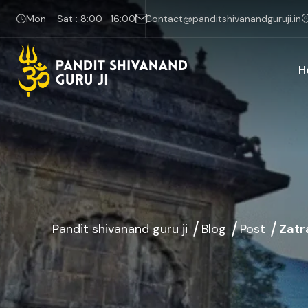
Mon - Sat : 8:00 -16:00
Contact@panditshivanandguruji.in
H
Pandit shivanand guru ji
Blog
Post
Zatr