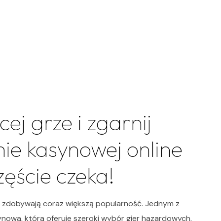
ej grze i zgarnij
mie kasynowej online
zęście czeka!
we zdobywają coraz większą popularność. Jednym z
ynowa, która oferuje szeroki wybór gier hazardowych,