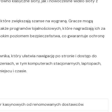
ówno klasyczne sloty, jak i nowoczesne wideo sloty z
, które zwiększają szanse na wygraną. Gracze mogą
akże programów lojalnościowych, które nagradzają ich za
 wysokim poziomem bezpieczeństwa, co gwarantuje ochronę
wnika, który ułatwia nawigację po stronie i dostęp do
ądzeniach, w tym komputerach stacjonarnych, laptopach,
ejscu i czasie.
er kasynowych od renomowanych dostawców.