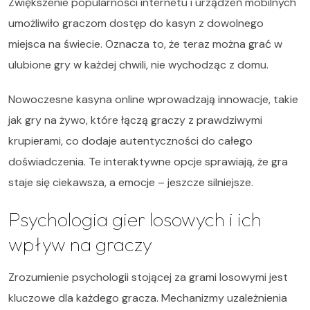
Zwiększenie popularności internetu i urządzeń mobilnych
umożliwiło graczom dostęp do kasyn z dowolnego
miejsca na świecie. Oznacza to, że teraz można grać w
ulubione gry w każdej chwili, nie wychodząc z domu.
Nowoczesne kasyna online wprowadzają innowacje, takie
jak gry na żywo, które łączą graczy z prawdziwymi
krupierami, co dodaje autentyczności do całego
doświadczenia. Te interaktywne opcje sprawiają, że gra
staje się ciekawsza, a emocje – jeszcze silniejsze.
Psychologia gier losowych i ich
wpływ na graczy
Zrozumienie psychologii stojącej za grami losowymi jest
kluczowe dla każdego gracza. Mechanizmy uzależnienia