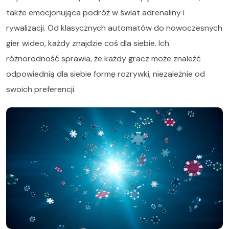
także emocjonująca podróż w świat adrenaliny i
rywalizacji. Od klasycznych automatów do nowoczesnych
gier wideo, każdy znajdzie coś dla siebie. Ich
różnorodność sprawia, że każdy gracz może znaleźć
odpowiednią dla siebie formę rozrywki, niezależnie od
swoich preferencji.