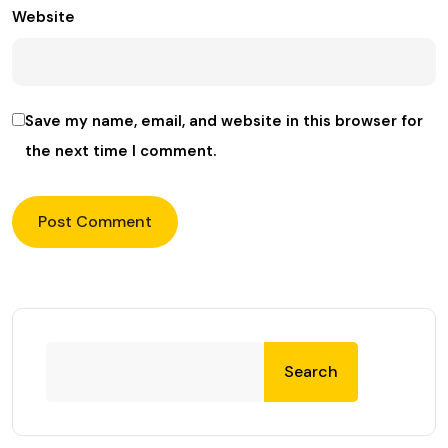
Website
Save my name, email, and website in this browser for
the next time I comment.
Search