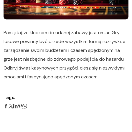
Pamiętaj, że kluczem do udanej zabawy jest umiar. Gry
losowe powinny być przede wszystkim formą rozrywki, a
zarządzanie swoim budżetem i czasem spędzonym na
grze jest niezbędne do zdrowego podejścia do hazardu.
Odkryj świat kasynowych przygód, ciesz się niezwykłymi
emocjami i fascynująco spędzonym czasem.
Tags: