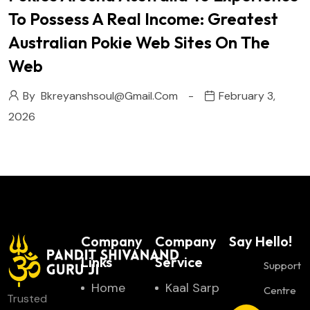
To Possess A Real Income: Greatest
Australian Pokie Web Sites On The
Web
By
Bkreyanshsoul@gmail.com
February 3,
2026
Company
Company
Say Hello!
Links
Service
Support
Home
Kaal Sarp
Centre
Trusted