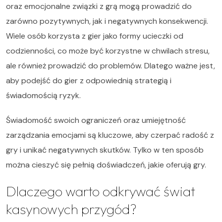
oraz emocjonalne związki z grą mogą prowadzić do
zarówno pozytywnych, jak i negatywnych konsekwencji.
Wiele osób korzysta z gier jako formy ucieczki od
codzienności, co może być korzystne w chwilach stresu,
ale również prowadzić do problemów. Dlatego ważne jest,
aby podejść do gier z odpowiednią strategią i
świadomością ryzyk.
Świadomość swoich ograniczeń oraz umiejętność
zarządzania emocjami są kluczowe, aby czerpać radość z
gry i unikać negatywnych skutków. Tylko w ten sposób
można cieszyć się pełnią doświadczeń, jakie oferują gry.
Dlaczego warto odkrywać świat
kasynowych przygód?