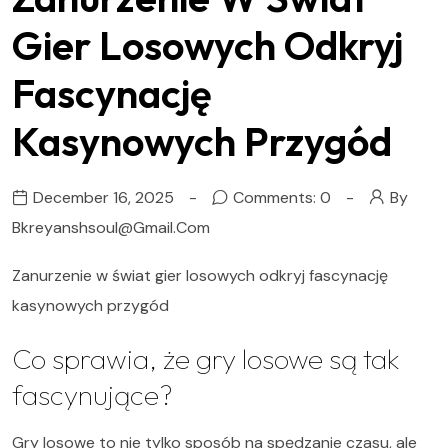
Gier Losowych Odkryj
Fascynację
Kasynowych Przygód
December 16, 2025
Comments: 0
By
Bkreyanshsoul@gmail.com
Zanurzenie w świat gier losowych odkryj fascynację
kasynowych przygód
Co sprawia, że gry losowe są tak
fascynujące?
Gry losowe to nie tylko sposób na spędzanie czasu, ale