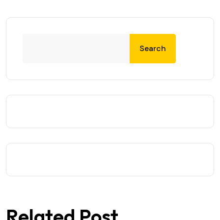
Search
Related Post