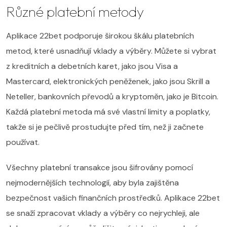
Různé platební metody
Aplikace 22bet podporuje širokou škálu platebních
metod, které usnadňují vklady a výběry. Můžete si vybrat
z kreditních a debetních karet, jako jsou Visa a
Mastercard, elektronických peněženek, jako jsou Skrill a
Neteller, bankovních převodů a kryptoměn, jako je Bitcoin.
Každá platební metoda má své vlastní limity a poplatky,
takže si je pečlivě prostudujte před tím, než ji začnete
používat.
Všechny platební transakce jsou šifrovány pomocí
nejmodernějších technologií, aby byla zajištěna
bezpečnost vašich finančních prostředků. Aplikace 22bet
se snaží zpracovat vklady a výběry co nejrychleji, ale