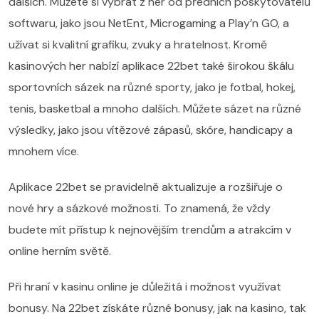
dalších. Můžete si vybrat z her od předních poskytovatelů
softwaru, jako jsou NetEnt, Microgaming a Play’n GO, a
užívat si kvalitní grafiku, zvuky a hratelnost. Kromě
kasinových her nabízí aplikace 22bet také širokou škálu
sportovních sázek na různé sporty, jako je fotbal, hokej,
tenis, basketbal a mnoho dalších. Můžete sázet na různé
výsledky, jako jsou vítězové zápasů, skóre, handicapy a
mnohem více.
Aplikace 22bet se pravidelně aktualizuje a rozšiřuje o
nové hry a sázkové možnosti. To znamená, že vždy
budete mít přístup k nejnovějším trendům a atrakcím v
online herním světě.
Při hraní v kasinu online je důležitá i možnost využívat
bonusy. Na 22bet získáte různé bonusy, jak na kasino, tak