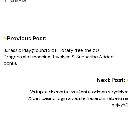
Previous Post:
Jurassic Playground Slot: Totally free the 50
Dragons slot machine Revolves & Subscribe Added
bonus
Next Post:
Vstupte do světa vzrušení a odměn s rychlým
22bet casino login a zažijte hazardní zábavu na
nejvyšší