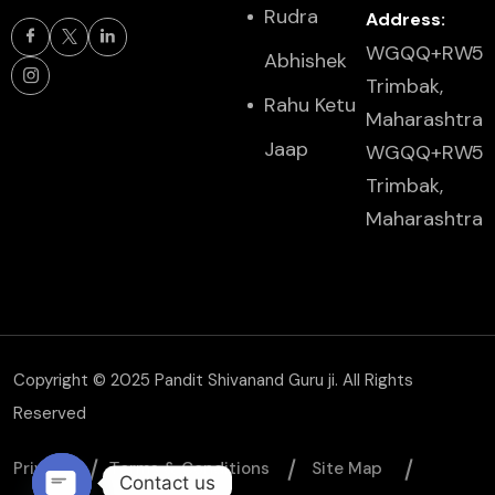
Rudra
Address:
WGQQ+RW5
Abhishek
Trimbak,
Rahu Ketu
Maharashtra
Jaap
WGQQ+RW5
Trimbak,
Maharashtra
Copyright © 2025 Pandit Shivanand Guru ji. All Rights
Reserved
Privacy
Тerms & Conditions
Site Map
Contact us