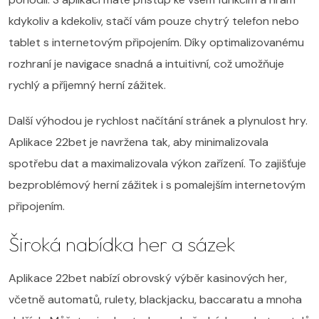
kdykoliv a kdekoliv, stačí vám pouze chytrý telefon nebo
tablet s internetovým připojením. Díky optimalizovanému
rozhraní je navigace snadná a intuitivní, což umožňuje
rychlý a příjemný herní zážitek.
Další výhodou je rychlost načítání stránek a plynulost hry.
Aplikace 22bet je navržena tak, aby minimalizovala
spotřebu dat a maximalizovala výkon zařízení. To zajišťuje
bezproblémový herní zážitek i s pomalejším internetovým
připojením.
Široká nabídka her a sázek
Aplikace 22bet nabízí obrovský výběr kasinových her,
včetně automatů, rulety, blackjacku, baccaratu a mnoha