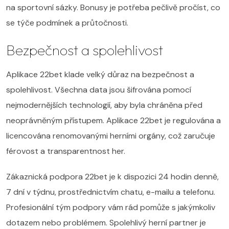
na sportovní sázky. Bonusy je potřeba pečlivě pročíst, co
se týče podmínek a průtočnosti.
Bezpečnost a spolehlivost
Aplikace 22bet klade velký důraz na bezpečnost a
spolehlivost. Všechna data jsou šifrována pomocí
nejmodernějších technologií, aby byla chráněna před
neoprávněným přístupem. Aplikace 22bet je regulována a
licencována renomovanými herními orgány, což zaručuje
férovost a transparentnost her.
Zákaznická podpora 22bet je k dispozici 24 hodin denně,
7 dní v týdnu, prostřednictvím chatu, e-mailu a telefonu.
Profesionální tým podpory vám rád pomůže s jakýmkoliv
dotazem nebo problémem. Spolehlivý herní partner je