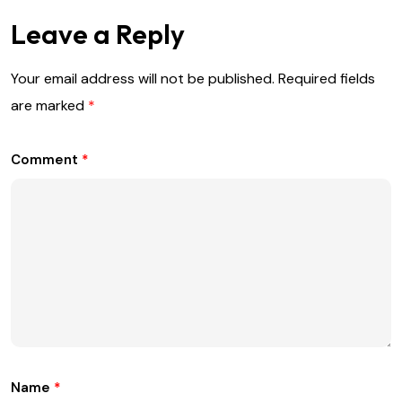
Leave a Reply
Your email address will not be published.
Required fields
are marked
*
Comment
*
Name
*