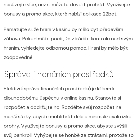
nesázejte více, než si můžete dovolit prohrát. Využívejte
bonusy a promo akce, které nabízí aplikace 22bet.
Pamatujte si, že hraní v kasinu by mělo být především
zábava. Pokud máte pocit, že ztrácíte kontrolu nad svým
hraním, vyhledejte odbornou pomoc. Hraní by mělo být
zodpovědné.
Správa finančních prostředků
Efektivní správa finančních prostředků je klíčem k
dlouhodobému úspěchu v online kasinu. Stanovte si
rozpočet a dodržujte ho. Rozdělte svůj rozpočet na
menší sázky, abyste mohli hrát déle a minimalizovali riziko
prohry. Využívejte bonusy a promo akce, abyste zvýšili
svůj bankroll. Vyhýbejte se honbě za ztrátami, protože to