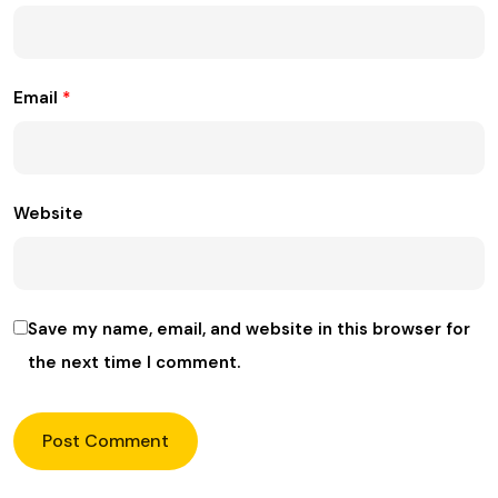
Email
*
Website
Save my name, email, and website in this browser for
the next time I comment.