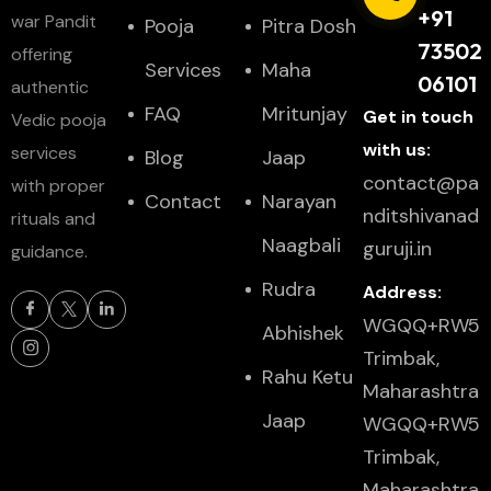
+91
war Pandit
Pooja
Pitra Dosh
73502
offering
Services
Maha
06101
authentic
FAQ
Mritunjay
Get in touch
Vedic pooja
with us:
services
Blog
Jaap
contact@pa
with proper
Contact
Narayan
nditshivanad
rituals and
Naagbali
guruji.in
guidance.
Rudra
Address:
WGQQ+RW5
Abhishek
Trimbak,
Rahu Ketu
Maharashtra
Jaap
WGQQ+RW5
Trimbak,
Maharashtra