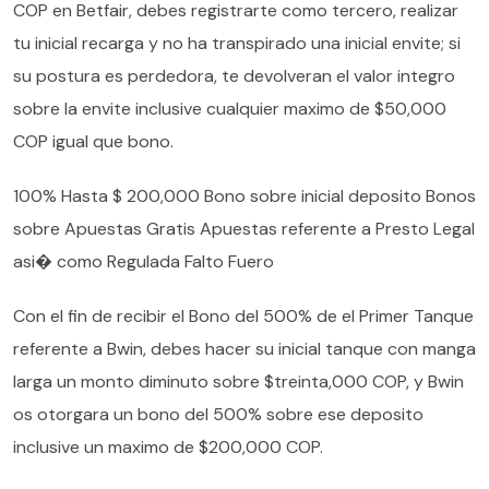
COP en Betfair, debes registrarte como tercero, realizar
tu inicial recarga y no ha transpirado una inicial envite; si
su postura es perdedora, te devolveran el valor integro
sobre la envite inclusive cualquier maximo de $50,000
COP igual que bono.
100% Hasta $ 200,000 Bono sobre inicial deposito Bonos
sobre Apuestas Gratis Apuestas referente a Presto Legal
asi� como Regulada Falto Fuero
Con el fin de recibir el Bono del 500% de el Primer Tanque
referente a Bwin, debes hacer su inicial tanque con manga
larga un monto diminuto sobre $treinta,000 COP, y Bwin
os otorgara un bono del 500% sobre ese deposito
inclusive un maximo de $200,000 COP.