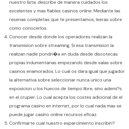
nuestro lista. describe de manera cuidados los
excelentes y mas fiables casinos online. Mediante las
resenas completas que te presentamos, leeras sobre
como conocerlos.
Conocer desde donde los operadores realizan la
transmision sobre streaming. Si esa transmision la
realizan nadie pondri�a en duda desde discotecas
propias indumentarias empezando desde salas sobre
casinos enamorados. Lo cual os dara igual que jugador
la alternativa sobre seleccionar nunca unico una
exposicion u los huecos de tiempo libre, sino ademi?s
en el crupier. Lo cual acepta los costes adicional de el
programa casino en internet, por lo cual nada mas se
puede jugar casino online recursos eficaz.
Confirmarte cual nuestro esparcimiento inscribiri?