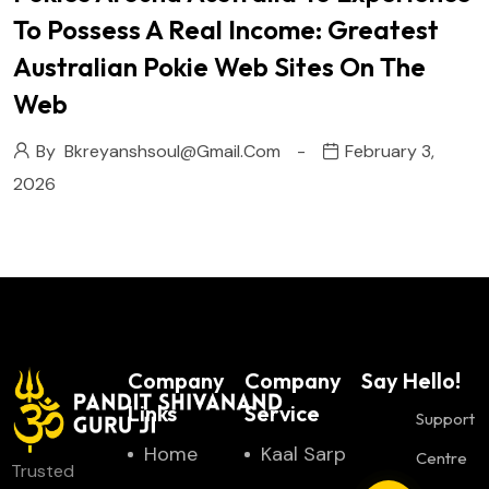
To Possess A Real Income: Greatest
Australian Pokie Web Sites On The
Web
By
Bkreyanshsoul@gmail.com
February 3,
2026
Company
Company
Say Hello!
Links
Service
Support
Home
Kaal Sarp
Centre
Trusted