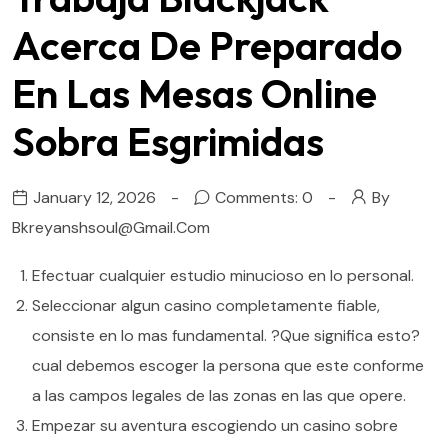
Acerca De Preparado
En Las Mesas Online
Sobra Esgrimidas
January 12, 2026
Comments: 0
By
Bkreyanshsoul@gmail.com
Efectuar cualquier estudio minucioso en lo personal.
Seleccionar algun casino completamente fiable,
consiste en lo mas fundamental. ?Que significa esto?
cual debemos escoger la persona que este conforme
a las campos legales de las zonas en las que opere.
Empezar su aventura escogiendo un casino sobre