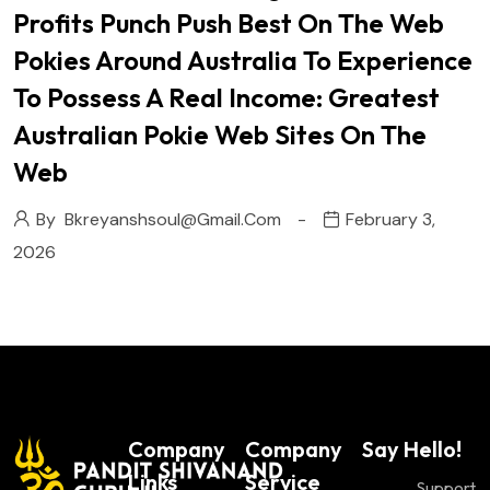
Profits Punch Push Best On The Web
Pokies Around Australia To Experience
To Possess A Real Income: Greatest
Australian Pokie Web Sites On The
Web
By
Bkreyanshsoul@gmail.com
February 3,
2026
Company
Company
Say Hello!
Links
Service
Support