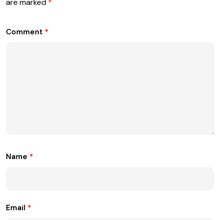
are marked
*
Comment
*
Name
*
Email
*