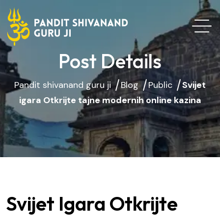
Post Details
Pandit shivanand guru ji
Blog
Public
Svijet
igara Otkrijte tajne modernih online kazina
Svijet Igara Otkrijte