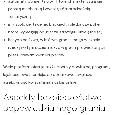
automaty do gier (sloty), które charakteryzują się
prostą mechaniką i wysoką różnorodnością
tematyczną;
gry stołowe, takie jak blackjack, ruletka czy poker,
które wymagają od gracza strategii i umiejętności;
kasyno na żywo, w którym gracze mogą w czasie
rzeczywistym uczestniczyć w grach prowadzonych
przez prawdziwych krupierów.
Wiele platform oferuje także bonusy powitalne, programy
lojalnościowe i turnieje, co dodatkowo zwiększa
atrakcyjność korzystania z usług online.
Aspekty bezpieczeństwa i
odpowiedzialnego grania