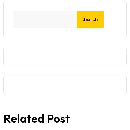
Search
Related Post