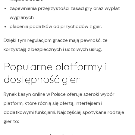
zapewnienia przejrzystości zasad gry oraz wypłat
wygranych;
płacenia podatków od przychodów z gier.
Dzięki tym regulacjom gracze mają pewność, że
korzystają z bezpiecznych i uczciwych usług.
Popularne platformy i
dostępność gier
Rynek kasyn online w Polsce oferuje szeroki wybór
platform, które różnią się ofertą, interfejsem i
dodatkowymi funkcjami. Najczęściej spotykane rodzaje
gier to: