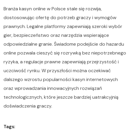
Branża kasyn online w Polsce stale się rozwija,
dostosowując ofertę do potrzeb graczy i wymogów
prawnych. Legalne platformy zapewniają szeroki wybór
gier, bezpieczeństwo oraz narzędzia wspierające
odpowiedzialne granie. Świadome podejście do hazardu
online pozwala cieszyć się rozrywką bez niepotrzebnego
ryzyka, a regulacje prawne zapewniają przejrzystość i
uczciwość rynku. W przyszłości można oczekiwać
dalszego wzrostu popularności kasyn internetowych
oraz wprowadzania innowacyjnych rozwiązań
technologicznych, które jeszcze bardziej uatrakcyjnią
doświadczenia graczy.
Tags: