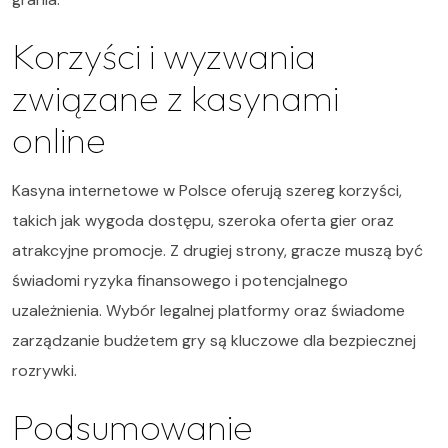
Korzyści i wyzwania
związane z kasynami
online
Kasyna internetowe w Polsce oferują szereg korzyści,
takich jak wygoda dostępu, szeroka oferta gier oraz
atrakcyjne promocje. Z drugiej strony, gracze muszą być
świadomi ryzyka finansowego i potencjalnego
uzależnienia. Wybór legalnej platformy oraz świadome
zarządzanie budżetem gry są kluczowe dla bezpiecznej
rozrywki.
Podsumowanie