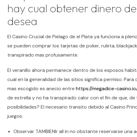
hay cual obtener dinero de
desea
El Casino Crucial de Pielago de el Plata ya funciona a plen
se pueden comprar los tarjetas de poker, ruleta, blackjac
transpirado mas profusamente.
El veranillo ahora permanece dentro de los esposos habita
cual en la generalidad de las sitios significa permiso. Pa
mas escogido es anecio entre
https://megadice-casino.i
de estrella y no ha transpirado calor con el fin de que, de
posibilidades? El necesario transito debido al Casino Prin
juegos.
Observar TAMBIENIr all in no obstante reservarse una a