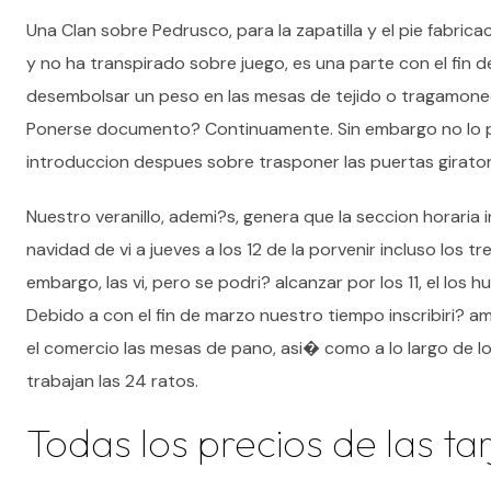
Una Clan sobre Pedrusco, para la zapatilla y el pie fabr
y no ha transpirado sobre juego, es una parte con el fin 
desembolsar un peso en las mesas de tejido o tragamoneda
Ponerse documento? Continuamente. Sin embargo no lo 
introduccion despues sobre trasponer las puertas girator
Nuestro veranillo, ademi?s, genera que la seccion horaria 
navidad de vi a jueves a los 12 de la porvenir incluso los t
embargo, las vi, pero se podri? alcanzar por los 11, el los 
Debido a con el fin de marzo nuestro tiempo inscribiri? am
el comercio las mesas de pano, asi� como a lo largo de 
trabajan las 24 ratos.
Todas los precios de las tar