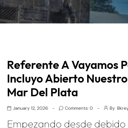
Referente A Vayamos Po
Incluyo Abierto Nuestro
Mar Del Plata
January 12, 2026
Comments: 0
By
Bkre
Empezando desde debido a,