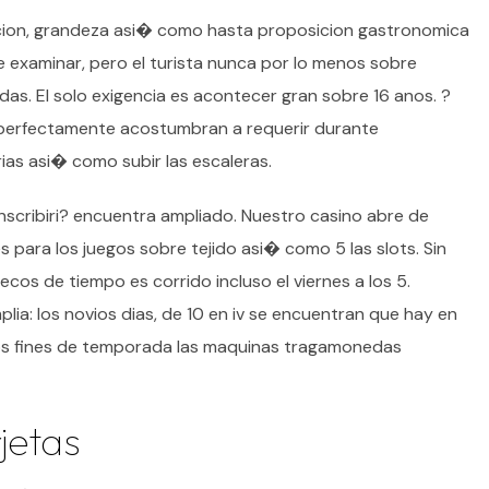
icacion, grandeza asi� como hasta proposicion gastronomica
de examinar, pero el turista nunca por lo menos sobre
s. El solo exigencia es acontecer gran sobre 16 anos. ?
perfectamente acostumbran a requerir durante
ias asi� como subir las escaleras.
inscribiri? encuentra ampliado. Nuestro casino abre de
res para los juegos sobre tejido asi� como 5 las slots. Sin
huecos de tiempo es corrido incluso el viernes a los 5.
plia: los novios dias, de 10 en iv se encuentran que hay en
los fines de temporada las maquinas tragamonedas
jetas