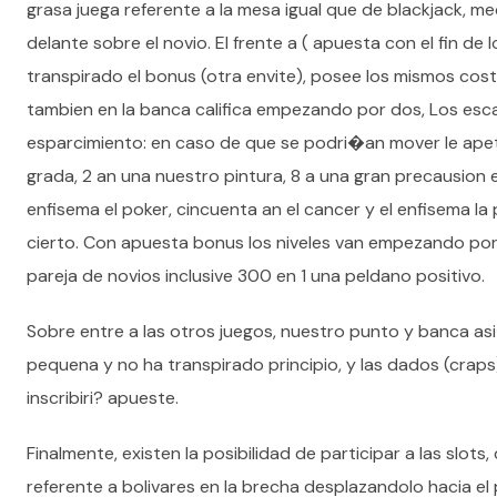
grasa juega referente a la mesa igual que de blackjack, m
delante sobre el novio. El frente a ( apuesta con el fin de
transpirado el bonus (otra envite), posee los mismos cos
tambien en la banca califica empezando por dos, Los esc
esparcimiento: en caso de que se podri�an mover le apeti
grada, 2 an una nuestro pintura, 8 a una gran precausion es 
enfisema el poker, cincuenta an el cancer y el enfisema l
cierto. Con apuesta bonus los niveles van empezando por 
pareja de novios inclusive 300 en 1 una peldano positivo.
Sobre entre a las otros juegos, nuestro punto y banca as
pequena y no ha transpirado principio, y las dados (crap
inscribiri? apueste.
Finalmente, existen la posibilidad de participar a las slots
referente a bolivares en la brecha desplazandolo hacia el pe