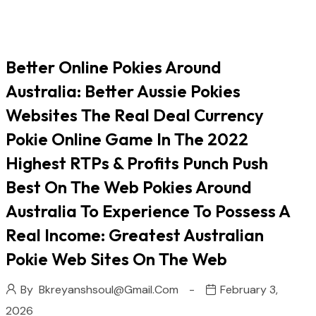
Better Online Pokies Around
Australia: Better Aussie Pokies
Websites The Real Deal Currency
Pokie Online Game In The 2022
Highest RTPs & Profits Punch Push
Best On The Web Pokies Around
Australia To Experience To Possess A
Real Income: Greatest Australian
Pokie Web Sites On The Web
By
Bkreyanshsoul@gmail.com
February 3,
2026