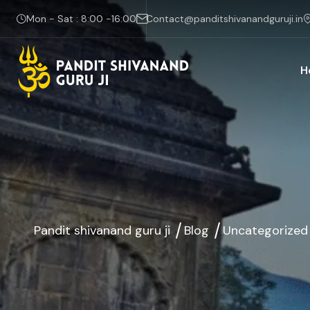
Mon - Sat : 8:00 -16:00
Contact@panditshivanandguruji.in
H
Pandit shivanand guru ji
Blog
Uncategorized