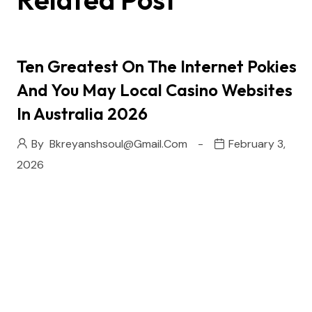
Ten Greatest On The Internet Pokies
And You May Local Casino Websites
In Australia 2026
By
Bkreyanshsoul@gmail.com
February 3,
2026