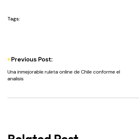
Tags:
Previous Post:
Una inmejorable ruleta online de Chile conforme el
analisis
Related Post