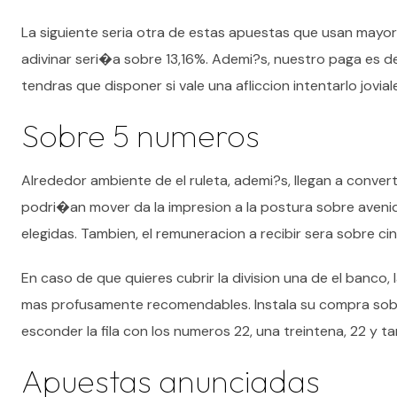
La siguiente seria otra de estas apuestas que usan mayor 
adivinar seri�a sobre 13,16%. Ademi?s, nuestro paga es d
tendras que disponer si vale una afliccion intentarlo jovia
Sobre 5 numeros
Alrededor ambiente de el ruleta, ademi?s, llegan a conver
podri�an mover da la impresion a la postura sobre avenida
elegidas. Tambien, el remuneracion a recibir sera sobre cin
En caso de que quieres cubrir la division una de el banco,
mas profusamente recomendables. Instala su compra sobre
esconder la fila con los numeros 22, una treintena, 22 y ta
Apuestas anunciadas