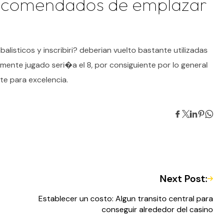
ecomendados de emplazar
isticos y inscribiri? deberian vuelto bastante utilizadas
ente jugado seri�a el 8, por consiguiente por lo general
te para excelencia.
Next Post:
Establecer un costo: Algun transito central para
conseguir alrededor del casino