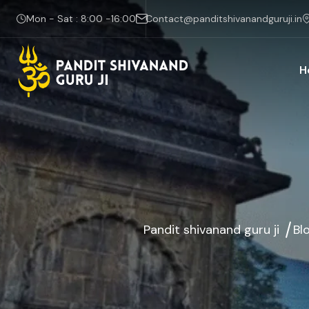
Mon - Sat : 8:00 -16:00
Contact@panditshivanandguruji.in
H
Pandit shivanand guru ji
Bl