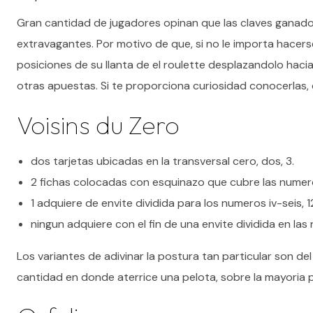
Gran cantidad de jugadores opinan que las claves ganador
extravagantes. Por motivo de que, si no le importa hacers
posiciones de su llanta de el roulette desplazandolo haci
otras apuestas. Si te proporciona curiosidad conocerlas
Voisins du Zero
dos tarjetas ubicadas en la transversal cero, dos, 3.
2 fichas colocadas con esquinazo que cubre las numero
1 adquiere de envite dividida para los numeros iv-seis, 1
ningun adquiere con el fin de una envite dividida en la
Los variantes de adivinar la postura tan particular son de
cantidad en donde aterrice una pelota, sobre la mayoria pa