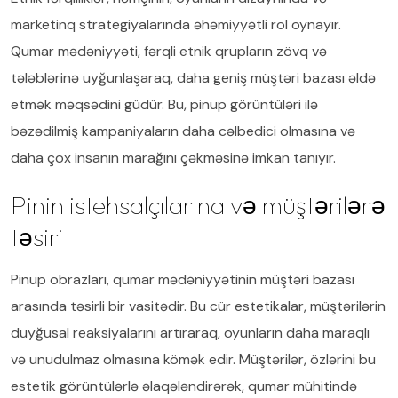
marketinq strategiyalarında əhəmiyyətli rol oynayır.
Qumar mədəniyyəti, fərqli etnik qrupların zövq və
tələblərinə uyğunlaşaraq, daha geniş müştəri bazası əldə
etmək məqsədini güdür. Bu, pinup görüntüləri ilə
bəzədilmiş kampaniyaların daha cəlbedici olmasına və
daha çox insanın marağını çəkməsinə imkan tanıyır.
Pinin istehsalçılarına və müştərilərə
təsiri
Pinup obrazları, qumar mədəniyyətinin müştəri bazası
arasında təsirli bir vasitədir. Bu cür estetikalar, müştərilərin
duyğusal reaksiyalarını artıraraq, oyunların daha maraqlı
və unudulmaz olmasına kömək edir. Müştərilər, özlərini bu
estetik görüntülərlə əlaqələndirərək, qumar mühitində