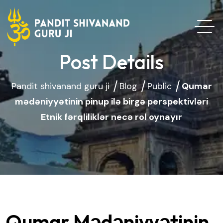
Post Details
Pandit shivanand guru ji
Blog
Public
Qumar
mədəniyyətinin pinup ilə birgə perspektivləri
Etnik fərqliliklər necə rol oynayır
Qumar Mədəniyyətinin