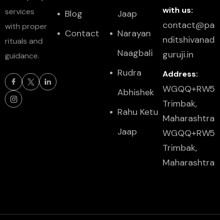
with us:
services
Blog
Jaap
contact@pa
with proper
Contact
Narayan
nditshivanad
rituals and
Naagbali
guruji.in
guidance.
Rudra
Address:
WGQQ+RW5
Abhishek
Trimbak,
Rahu Ketu
Maharashtra
Jaap
WGQQ+RW5
Trimbak,
Maharashtra