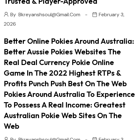
Trusted & Player-Approved
By
Bkreyanshsoul@gmail.com
February 3,
2026
Better Online Pokies Around Australia:
Better Aussie Pokies Websites The
Real Deal Currency Pokie Online
Game In The 2022 Highest RTPs &
Profits Punch Push Best On The Web
Pokies Around Australia To Experience
To Possess A Real Income: Greatest
Australian Pokie Web Sites On The
Web
By
Bkreyanshsoul@gmail.com
February 3,