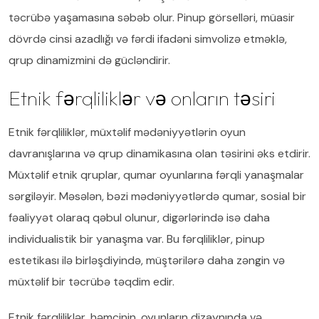
təcrübə yaşamasına səbəb olur. Pinup görselləri, müasir
dövrdə cinsi azadlığı və fərdi ifadəni simvolizə etməklə,
qrup dinamizmini də gücləndirir.
Etnik fərqliliklər və onların təsiri
Etnik fərqliliklər, müxtəlif mədəniyyətlərin oyun
davranışlarına və qrup dinamikasına olan təsirini əks etdirir.
Müxtəlif etnik qruplar, qumar oyunlarına fərqli yanaşmalar
sərgiləyir. Məsələn, bəzi mədəniyyətlərdə qumar, sosial bir
fəaliyyət olaraq qəbul olunur, digərlərində isə daha
individualistik bir yanaşma var. Bu fərqliliklər, pinup
estetikası ilə birləşdiyində, müştərilərə daha zəngin və
müxtəlif bir təcrübə təqdim edir.
Etnik fərqliliklər, həmçinin, oyunların dizaynında və