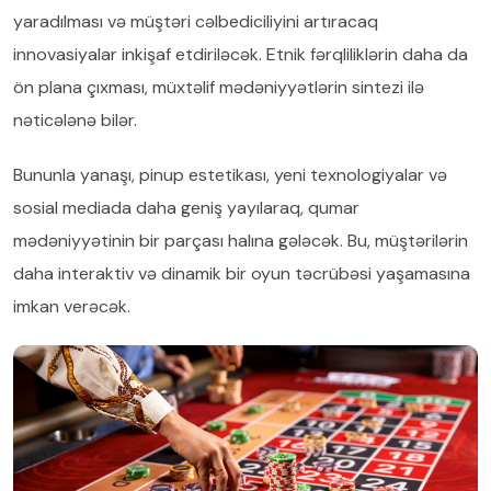
yaradılması və müştəri cəlbediciliyini artıracaq
innovasiyalar inkişaf etdiriləcək. Etnik fərqliliklərin daha da
ön plana çıxması, müxtəlif mədəniyyətlərin sintezi ilə
nəticələnə bilər.
Bununla yanaşı, pinup estetikası, yeni texnologiyalar və
sosial mediada daha geniş yayılaraq, qumar
mədəniyyətinin bir parçası halına gələcək. Bu, müştərilərin
daha interaktiv və dinamik bir oyun təcrübəsi yaşamasına
imkan verəcək.