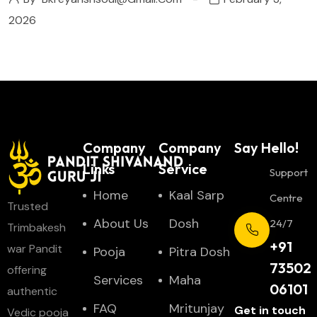
2026
Company
Company
Say Hello!
Links
Service
Support
Home
Kaal Sarp
Centre
Trusted
About Us
Dosh
24/7
Trimbakesh
+91
war Pandit
Pooja
Pitra Dosh
73502
offering
Services
Maha
06101
authentic
FAQ
Mritunjay
Get in touch
Vedic pooja