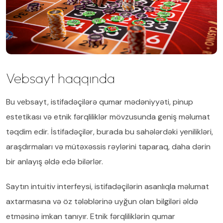
Vebsayt haqqında
Bu vebsayt, istifadəçilərə qumar mədəniyyəti, pinup
estetikası və etnik fərqliliklər mövzusunda geniş məlumat
təqdim edir. İstifadəçilər, burada bu sahələrdəki yenilikləri,
araşdırmaları və mütəxəssis rəylərini taparaq, daha dərin
bir anlayış əldə edə bilərlər.
Saytın intuitiv interfeysi, istifadəçilərin asanlıqla məlumat
axtarmasına və öz tələblərinə uyğun olan bilgiləri əldə
etməsinə imkan tanıyır. Etnik fərqliliklərin qumar