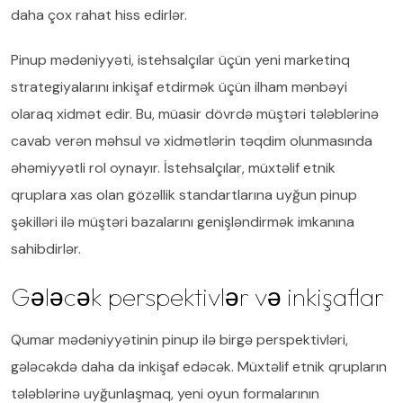
daha çox rahat hiss edirlər.
Pinup mədəniyyəti, istehsalçılar üçün yeni marketinq
strategiyalarını inkişaf etdirmək üçün ilham mənbəyi
olaraq xidmət edir. Bu, müasir dövrdə müştəri tələblərinə
cavab verən məhsul və xidmətlərin təqdim olunmasında
əhəmiyyətli rol oynayır. İstehsalçılar, müxtəlif etnik
qruplara xas olan gözəllik standartlarına uyğun pinup
şəkilləri ilə müştəri bazalarını genişləndirmək imkanına
sahibdirlər.
Gələcək perspektivlər və inkişaflar
Qumar mədəniyyətinin pinup ilə birgə perspektivləri,
gələcəkdə daha da inkişaf edəcək. Müxtəlif etnik qrupların
tələblərinə uyğunlaşmaq, yeni oyun formalarının