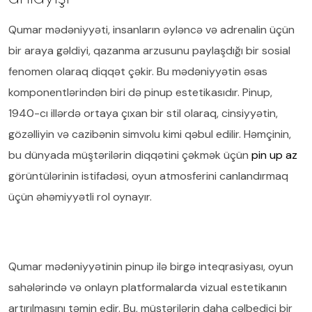
Qumar mədəniyyəti, insanların əyləncə və adrenalin üçün
bir araya gəldiyi, qazanma arzusunu paylaşdığı bir sosial
fenomen olaraq diqqət çəkir. Bu mədəniyyətin əsas
komponentlərindən biri də pinup estetikasıdır. Pinup,
1940-cı illərdə ortaya çıxan bir stil olaraq, cinsiyyətin,
gözəlliyin və cazibənin simvolu kimi qəbul edilir. Həmçinin,
bu dünyada müştərilərin diqqətini çəkmək üçün
pin up az
görüntülərinin istifadəsi, oyun atmosferini canlandırmaq
üçün əhəmiyyətli rol oynayır.
Qumar mədəniyyətinin pinup ilə birgə inteqrasiyası, oyun
sahələrində və onlayn platformalarda vizual estetikanın
artırılmasını təmin edir. Bu, müştərilərin daha cəlbedici bir