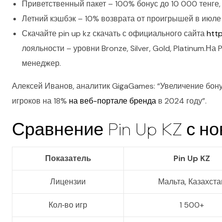
Приветственный пакет – 100% бонус до 10 000 тенге, 2
Летний кэшбэк – 10% возврата от проигрышей в июле
Скачайте pin up kz скачать с официального сайта
http
лояльности – уровни Bronze, Silver, Gold, Platinum.Н
менеджер.
Алексей Иванов, аналитик GigaGames: “Увеличение бону
игроков на 18%
на веб-портале бренда
в 2024 году”.
Сравнение Pin Up KZ с н
Показатель
Pin Up KZ
Лицензии
Мальта, Казахста
Кол‑во игр
1 500+