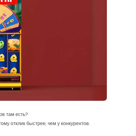
ов там есть?
ому отклик быстрее, чем у конкурентов.