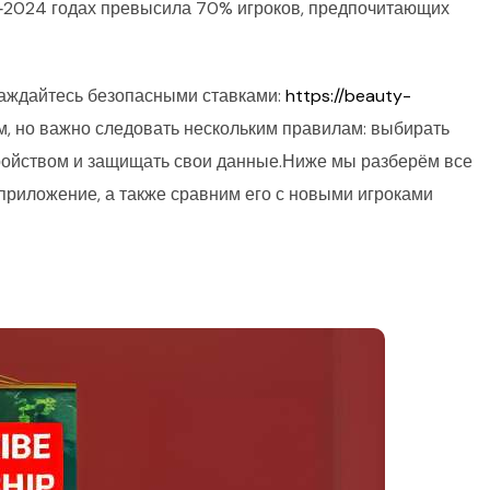
23‑2024 годах превысила 70% игроков, предпочитающих
слаждайтесь безопасными ставками:
https://beauty-
ым, но важно следовать нескольким правилам: выбирать
ройством и защищать свои данные.Ниже мы разберём все
 приложение, а также сравним его с новыми игроками