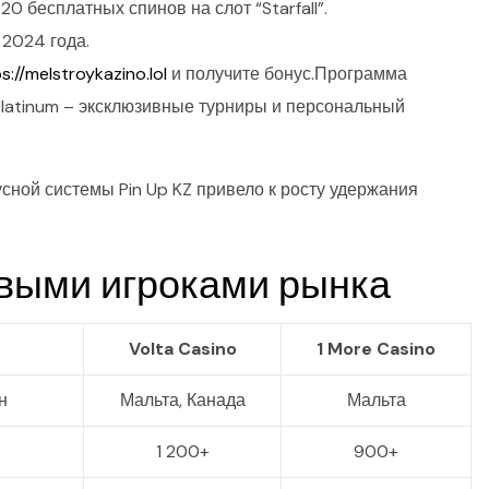
0 бесплатных спинов на слот “Starfall”.
 2024 года.
s://melstroykazino.lol
и получите бонус.Программа
а Platinum – эксклюзивные турниры и персональный
сной системы Pin Up KZ привело к росту удержания
овыми игроками рынка
Volta Casino
1 More Casino
н
Мальта, Канада
Мальта
1 200+
900+