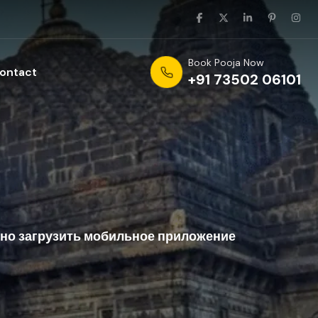
Book Pooja Now
ontact
+91 73502 06101
асно загрузить мобильное приложение