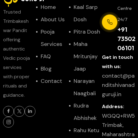
Home
Kaal Sarp
Centre
Trusted
About Us
Dosh
24/7
Trimbakesh
+91
war Pandit
Pooja
Pitra Dosh
73502
offering
Services
Maha
06101
authentic
FAQ
Mritunjay
Get in touch
Vedic pooja
with us:
services
Blog
Jaap
contact@pa
with proper
Contact
Narayan
nditshivanad
rituals and
Naagbali
guruji.in
guidance.
Rudra
Address:
WGQQ+RW5
Abhishek
Trimbak,
Rahu Ketu
Maharashtra