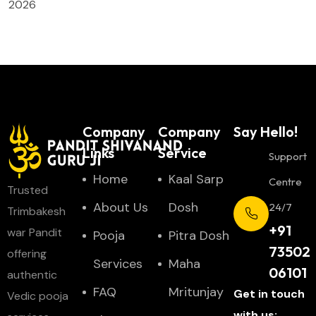
2026
Company
Company
Say Hello!
Links
Service
Support
Home
Kaal Sarp
Centre
Trusted
About Us
Dosh
24/7
Trimbakesh
+91
war Pandit
Pooja
Pitra Dosh
73502
offering
Services
Maha
06101
authentic
FAQ
Mritunjay
Get in touch
Vedic pooja
with us: