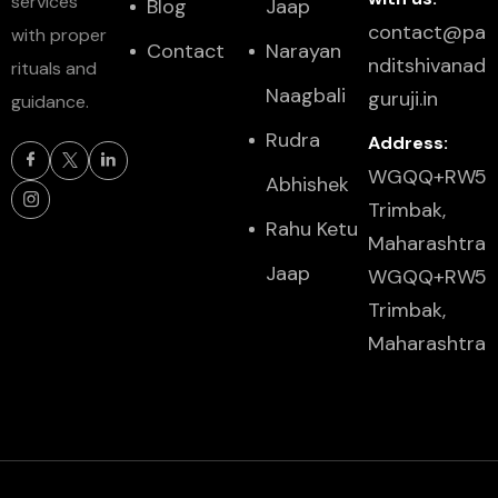
services
Blog
Jaap
contact@pa
with proper
Contact
Narayan
nditshivanad
rituals and
Naagbali
guruji.in
guidance.
Rudra
Address:
WGQQ+RW5
Abhishek
Trimbak,
Rahu Ketu
Maharashtra
Jaap
WGQQ+RW5
Trimbak,
Maharashtra