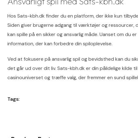
Ansvarligt spil med Sats-kbh.dk
Hos Sats-kbh.dk finder du en platform, der ikke kun tilbyder
Siden giver brugerne adgang til værktøjer og ressourcer, 
kan spille på en sikker og ansvarlig måde. Uanset om du er 
information, der kan forbedre din spiloplevelse.
Ved at fokusere på ansvarlig spil og bevidsthed kan du sikr
det går ud over dit liv. Sats-kbh.dk er din pålidelige kilde 
casinouniverset og træffe valg, der fremmer en sund spillek
Tags: