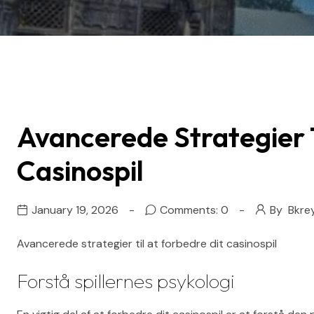
Avancerede Strategier T
Casinospil
January 19, 2026
Comments: 0
By
Bkre
Avancerede strategier til at forbedre dit casinospil
Forstå spillernes psykologi