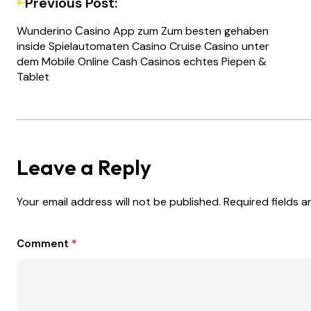
Previous Post:
Wunderino Сasino App zum Zum besten gehaben
inside Spielautomaten Casino Cruise Casino unter
dem Mobile Online Cash Casinos echtes Piepen &
Tablet
Leave a Reply
Your email address will not be published.
Required fields 
Comment
*