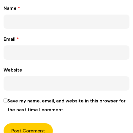
Name
*
Email
*
Website
Save my name, email, and website in this browser for
the next time I comment.