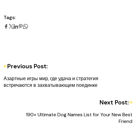
Tags:
Previous Post:
Азартные игры мир, где удача и стратегия
встречаются в захватывающем поединке
Next Post:
190+ Ultimate Dog Names List for Your New Best
Friend