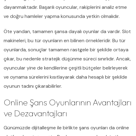
dayanmaktadır. Başarılı oyuncular, rakiplerini analiz etme
ve doğru hamleler yapma konusunda yetkin olmalıdır.
Öte yandan, tamamen şansa dayalı oyunlar da vardır. Slot
makineleri, bu tür oyunların en bilinen örnekleridir. Bu tür
oyunlarda, sonuçlar tamamen rastgele bir şekilde ortaya
çıkar, bu nedenle stratejik düşünme süreci sınırlıdır. Ancak,
oyuncular yine de kendilerine çeşitli bütçeler belirleyerek
ve oynama sürelerini kısıtlayarak daha hesaplı bir şekilde
oyunun tadını çıkarabilirler.
Online Şans Oyunlarının Avantajları
ve Dezavantajları
Günümüzde dijitalleşme ile birlikte şans oyunları da online