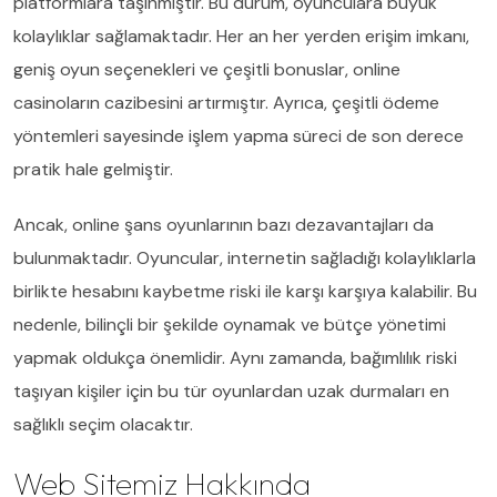
platformlara taşınmıştır. Bu durum, oyunculara büyük
kolaylıklar sağlamaktadır. Her an her yerden erişim imkanı,
geniş oyun seçenekleri ve çeşitli bonuslar, online
casinoların cazibesini artırmıştır. Ayrıca, çeşitli ödeme
yöntemleri sayesinde işlem yapma süreci de son derece
pratik hale gelmiştir.
Ancak, online şans oyunlarının bazı dezavantajları da
bulunmaktadır. Oyuncular, internetin sağladığı kolaylıklarla
birlikte hesabını kaybetme riski ile karşı karşıya kalabilir. Bu
nedenle, bilinçli bir şekilde oynamak ve bütçe yönetimi
yapmak oldukça önemlidir. Aynı zamanda, bağımlılık riski
taşıyan kişiler için bu tür oyunlardan uzak durmaları en
sağlıklı seçim olacaktır.
Web Sitemiz Hakkında