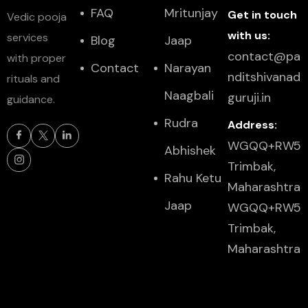
FAQ
Mritunjay
Get in touch
Vedic pooja
with us:
services
Blog
Jaap
contact@pa
with proper
Contact
Narayan
nditshivanad
rituals and
Naagbali
guruji.in
guidance.
Rudra
Address:
WGQQ+RW5
Abhishek
Trimbak,
Rahu Ketu
Maharashtra
Jaap
WGQQ+RW5
Trimbak,
Maharashtra