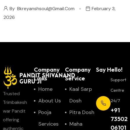
By
Bkreyanshsoul@gmail.com
February 3,
2026
Company
Company
Say Hello!
Links
Service
Support
Home
Kaal Sarp
Centre
Trusted
About Us
Dosh
24/7
Trimbakesh
+91
war Pandit
Pooja
Pitra Dosh
73502
offering
Services
Maha
06101
authentic