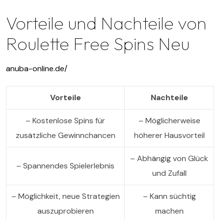
Vorteile und Nachteile von
Roulette Free Spins Neu
anuba-online.de/
Vorteile
Nachteile
– Kostenlose Spins für
– Möglicherweise
zusätzliche Gewinnchancen
höherer Hausvorteil
– Abhängig von Glück
– Spannendes Spielerlebnis
und Zufall
– Möglichkeit, neue Strategien
– Kann süchtig
auszuprobieren
machen