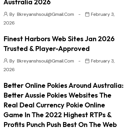
Australia 2026
By
Bkreyanshsoul@gmail.com
February 3,
2026
Finest Harbors Web Sites Jan 2026
Trusted & Player-Approved
By
Bkreyanshsoul@gmail.com
February 3,
2026
Better Online Pokies Around Australia:
Better Aussie Pokies Websites The
Real Deal Currency Pokie Online
Game In The 2022 Highest RTPs &
Profits Punch Push Best On The Web