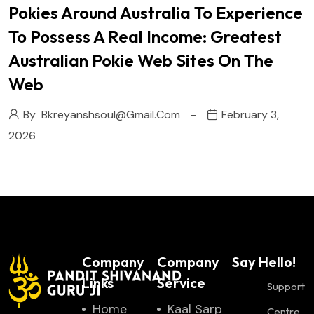
Pokies Around Australia To Experience
To Possess A Real Income: Greatest
Australian Pokie Web Sites On The
Web
By
Bkreyanshsoul@gmail.com
February 3,
2026
Company
Company
Say Hello!
Links
Service
Support
Home
Kaal Sarp
Centre