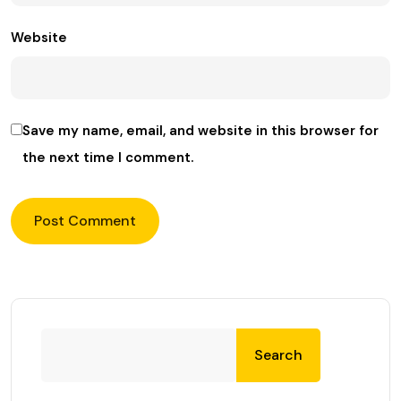
Website
Save my name, email, and website in this browser for
the next time I comment.
Search