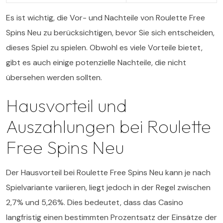
Es ist wichtig, die Vor- und Nachteile von Roulette Free
Spins Neu zu berücksichtigen, bevor Sie sich entscheiden,
dieses Spiel zu spielen. Obwohl es viele Vorteile bietet,
gibt es auch einige potenzielle Nachteile, die nicht
übersehen werden sollten.
Hausvorteil und
Auszahlungen bei Roulette
Free Spins Neu
Der Hausvorteil bei Roulette Free Spins Neu kann je nach
Spielvariante variieren, liegt jedoch in der Regel zwischen
2,7% und 5,26%. Dies bedeutet, dass das Casino
langfristig einen bestimmten Prozentsatz der Einsätze der