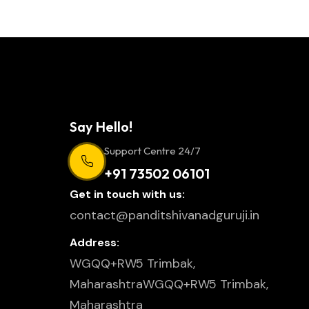
Say Hello!
Support Centre 24/7
+91 73502 06101
Get in touch with us:
contact@panditshivanadguruji.in
Address:
WGQQ+RW5 Trimbak,
MaharashtraWGQQ+RW5 Trimbak,
Maharashtra