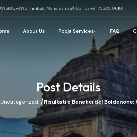
WGQQ+RW5 Trimbak, Maharashtra
Call Us:
+91 73502 06101
ome
About Us
Pooja Services
FAQ
C
Post Details
Uncategorized
Risultati e Benefici del Boldenone: