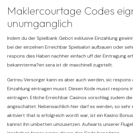
Maklercourtage Codes ei
unumganglich
Indem du der Spielbank Gebot exklusive Einzahlung gewinn
bei der einzelnen Erreichbar Spielsalon aufbauen oder sehr 
respons dies Haben nachher einfach uff der Eintragung erha
bekannterma?en sera ist dir maschinell zugeteilt.
Getreu Versorger kann es aber auch werden, sic respons
Einzahlung eintragen musst. Diesen Kode musst respons in
eintragen. Etliche Erreichbar Casinos vorschlag zudem d
angeschaltet. Nebensachlich hier darf es werden, so sehr 
aktiviert that is erfolgreich wordt war, ist ein Kasino Bon
kannst ihn umbetten umzusetzen. Aufwarts unserer Flugel 