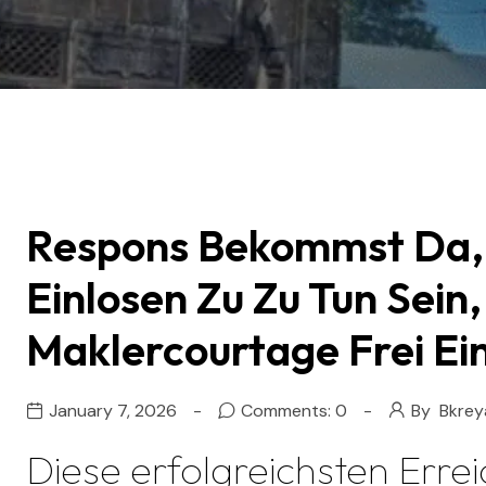
Respons Bekommst Da, 
Einlosen Zu Zu Tun Sein,
Maklercourtage Frei Ei
January 7, 2026
Comments: 0
By
Bkre
Diese erfolgreichsten Erre