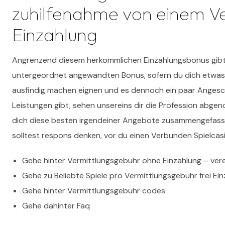
zuhilfenahme von einem Ver
Einzahlung
Angrenzend diesem herkommlichen Einzahlungsbonus gibt e
untergeordnet angewandten Bonus, sofern du dich etwas 
ausfindig machen eignen und es dennoch ein paar Angesc
Leistungen gibt, sehen unsereins dir die Profession abge
dich diese besten irgendeiner Angebote zusammengefass
solltest respons denken, vor du einen Verbunden Spielcasi
Gehe hinter Vermittlungsgebuhr ohne Einzahlung – ver
Gehe zu Beliebte Spiele pro Vermittlungsgebuhr frei Ei
Gehe hinter Vermittlungsgebuhr codes
Gehe dahinter Faq