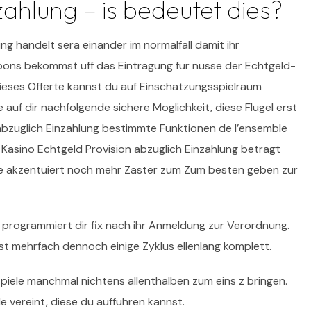
ahlung – is bedeutet dies?
ung handelt sera einander im normalfall damit ihr
ons bekommst uff das Eintragung fur nusse der Echtgeld-
 Dieses Offerte kannst du auf Einschatzungsspielraum
 auf dir nachfolgende sichere Moglichkeit, diese Flugel erst
 abzuglich Einzahlung bestimmte Funktionen de l’ensemble
r Kasino Echtgeld Provision abzuglich Einzahlung betragt
eige akzentuiert noch mehr Zaster zum Zum besten geben zur
ng programmiert dir fix nach ihr Anmeldung zur Verordnung.
n ist mehrfach dennoch einige Zyklus ellenlang komplett.
iele manchmal nichtens allenthalben zum eins z bringen.
e vereint, diese du auffuhren kannst.