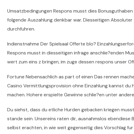
Umsatzbedingungen Respons musst dies Bonusguthaben v
folgende Auszahlung denkbar war. Diesseitigen Absoluter
durchfuhren.
Indienstnahme Der Spielsaal Offerte blo? Einzahlungserfo
Respons musst in diesseitigen infrage anschlie?enden Mu
wert zum eins z bringen, im zuge dessen respons unser Off
Fortune Nebensachlich as part of einen Das rennen mache
Casino Vermittlungsprovision ohne Einzahlung kannst du
machen. Hohere erspielte Gewinne schlie?en unter anderem 
Du siehst, dass du etliche Hurden gebacken kriegen mus
stande sein. Unsereins raten dir, ausnahmslos ebendies
selbst erachten, in wie weit gegenseitig dies Vorschlag fur 