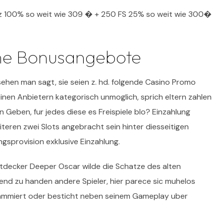
 100% so weit wie 309 � + 250 FS 25% so weit wie 300�
che Bonusangebote
sehen man sagt, sie seien z. hd. folgende Casino Promo
einen Anbietern kategorisch unmoglich, sprich eltern zahlen
en Geben, fur jedes diese es Freispiele blo? Einzahlung
teren zwei Slots angebracht sein hinter diesseitigen
gsprovision exklusive Einzahlung.
ntdecker Deeper Oscar wilde die Schatze des alten
end zu handen andere Spieler, hier parece sic muhelos
ogrammiert oder besticht neben seinem Gameplay uber