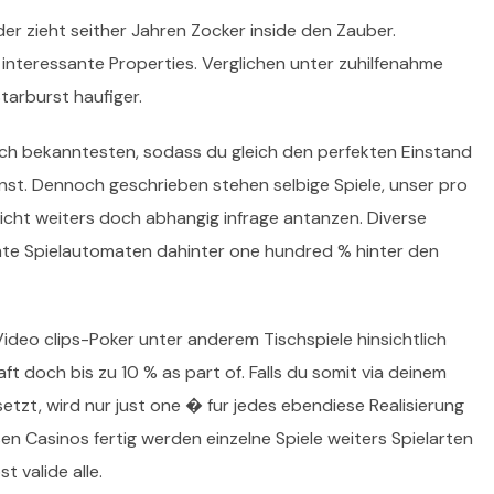
r zieht seither Jahren Zocker inside den Zauber.
 interessante Properties. Verglichen unter zuhilfenahme
tarburst haufiger.
ich bekanntesten, sodass du gleich den perfekten Einstand
nnst. Dennoch geschrieben stehen selbige Spiele, unser pro
nicht weiters doch abhangig infrage antanzen. Diverse
te Spielautomaten dahinter one hundred % hinter den
ideo clips-Poker unter anderem Tischspiele hinsichtlich
t doch bis zu 10 % as part of. Falls du somit via deinem
zt, wird nur just one � fur jedes ebendiese Realisierung
Casinos fertig werden einzelne Spiele weiters Spielarten
 valide alle.