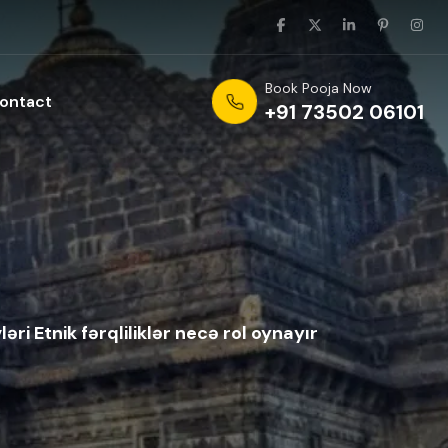
Book Pooja Now
ontact
+91 73502 06101
ri Etnik fərqliliklər necə rol oynayır