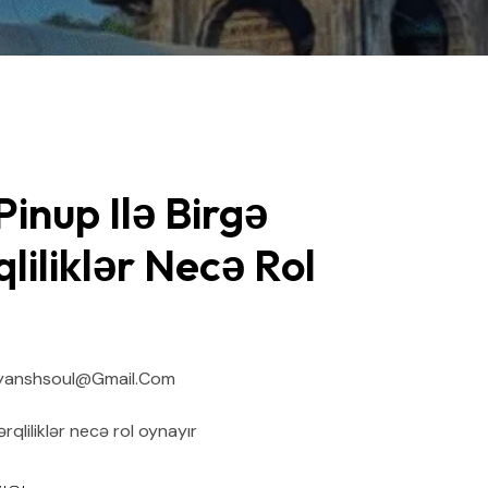
inup Ilə Birgə
qliliklər Necə Rol
yanshsoul@gmail.com
rqliliklər necə rol oynayır