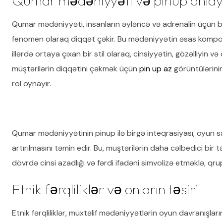
Qumar mədəniyyəti və pinup anlayı
Qumar mədəniyyəti, insanların əyləncə və adrenalin üçün bi
fenomen olaraq diqqət çəkir. Bu mədəniyyətin əsas kompone
illərdə ortaya çıxan bir stil olaraq, cinsiyyətin, gözəlliyin 
müştərilərin diqqətini çəkmək üçün
pin up az
görüntülərini
rol oynayır.
Qumar mədəniyyətinin pinup ilə birgə inteqrasiyası, oyun s
artırılmasını təmin edir. Bu, müştərilərin daha cəlbedici bi
dövrdə cinsi azadlığı və fərdi ifadəni simvolizə etməklə, qru
Etnik fərqliliklər və onların təsiri
Etnik fərqliliklər, müxtəlif mədəniyyətlərin oyun davranışları