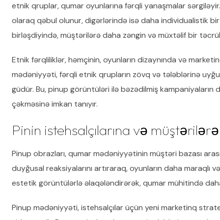
etnik qruplar, qumar oyunlarına fərqli yanaşmalar sərgiləyi
olaraq qəbul olunur, digərlərində isə daha individualistik bir 
birləşdiyində, müştərilərə daha zəngin və müxtəlif bir təcr
Etnik fərqliliklər, həmçinin, oyunların dizaynında və market
mədəniyyəti, fərqli etnik qrupların zövq və tələblərinə uy
güdür. Bu, pinup görüntüləri ilə bəzədilmiş kampaniyaların
çəkməsinə imkan tanıyır.
Pinin istehsalçılarına və müştərilərə 
Pinup obrazları, qumar mədəniyyətinin müştəri bazası arasında
duyğusal reaksiyalarını artıraraq, oyunların daha maraqlı v
estetik görüntülərlə əlaqələndirərək, qumar mühitində daha
Pinup mədəniyyəti, istehsalçılar üçün yeni marketinq strat