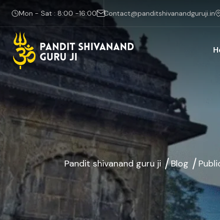
Mon - Sat : 8:00 -16:00
Contact@panditshivanandguruji.in
H
Pandit shivanand guru ji
Blog
Publi