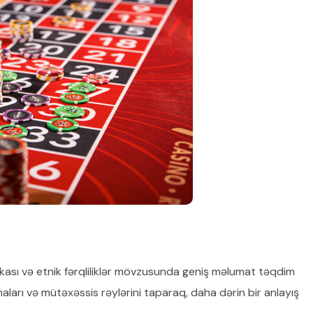
kası və etnik fərqliliklər mövzusunda geniş məlumat təqdim
rmaları və mütəxəssis rəylərini taparaq, daha dərin bir anlayış