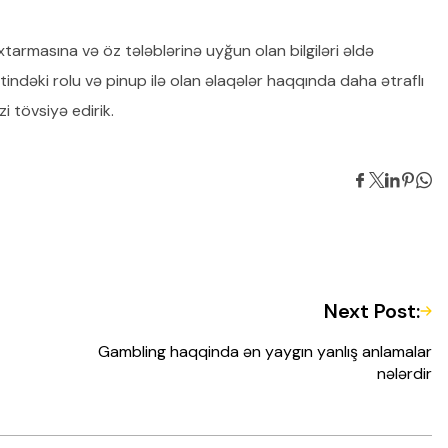
axtarmasına və öz tələblərinə uyğun olan bilgiləri əldə
tindəki rolu və pinup ilə olan əlaqələr haqqında daha ətraflı
 tövsiyə edirik.
Next Post:
Gambling haqqinda ən yaygın yanlış anlamalar
nələrdir