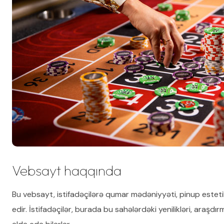
Vebsayt haqqında
Bu vebsayt, istifadəçilərə qumar mədəniyyəti, pinup esteti
edir. İstifadəçilər, burada bu sahələrdəki yenilikləri, araşdı