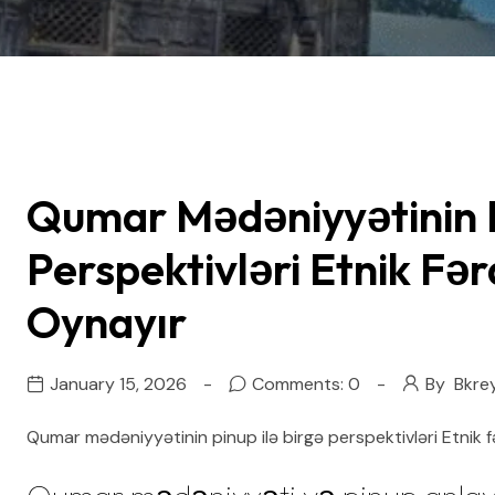
Qumar Mədəniyyətinin P
Perspektivləri Etnik Fər
Oynayır
January 15, 2026
Comments: 0
By
Bkre
Qumar mədəniyyətinin pinup ilə birgə perspektivləri Etnik fə