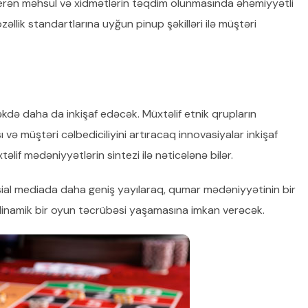
verən məhsul və xidmətlərin təqdim olunmasında əhəmiyyətli
özəllik standartlarına uyğun pinup şəkilləri ilə müştəri
kdə daha da inkişaf edəcək. Müxtəlif etnik qrupların
və müştəri cəlbediciliyini artıracaq innovasiyalar inkişaf
təlif mədəniyyətlərin sintezi ilə nəticələnə bilər.
osial mediada daha geniş yayılaraq, qumar mədəniyyətinin bir
ə dinamik bir oyun təcrübəsi yaşamasına imkan verəcək.