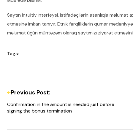
əldə edə bilərlər.
Saytın intuitiv interfeysi, istifadəçilərin asanlıqla məlumat 
etməsinə imkan tanıyır. Etnik fərqliliklərin qumar mədəniyyə
məlumat üçün müntəzəm olaraq saytımızı ziyarət etməyinizi
Tags:
Previous Post:
Confirmation in the amount is needed just before
signing the bonus termination