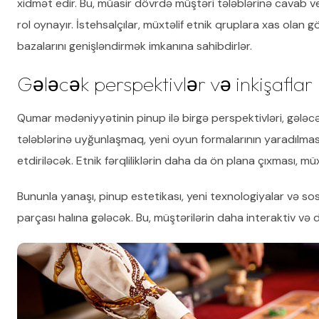
xidmət edir. Bu, müasir dövrdə müştəri tələblərinə cavab 
rol oynayır. İstehsalçılar, müxtəlif etnik qruplara xas olan g
bazalarını genişləndirmək imkanına sahibdirlər.
Gələcək perspektivlər və inkişaflar
Qumar mədəniyyətinin pinup ilə birgə perspektivləri, gələcə
tələblərinə uyğunlaşmaq, yeni oyun formalarının yaradılması 
etdiriləcək. Etnik fərqliliklərin daha da ön plana çıxması, müx
Bununla yanaşı, pinup estetikası, yeni texnologiyalar və s
parçası halına gələcək. Bu, müştərilərin daha interaktiv v