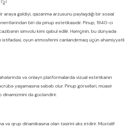
şı
r araya gəldiyi, qazanma arzusunu paylaşdığı bir sosial
ntlərindən biri də pinup estetikasıdır. Pinup, 1940-cı
və cazibənin simvolu kimi qəbul edilir. Həmçinin, bu dünyada
n istifadəsi, oyun atmosferini canlandırmaq üçün əhəmiyyətli
ahələrində və onlayn platformalarda vizual estetikanın
r təcrübə yaşamasına səbəb olur. Pinup görselləri, müasir
p dinamizmini də gücləndirir.
na və qrup dinamikasına olan təsirini əks etdirir. Müxtəlif