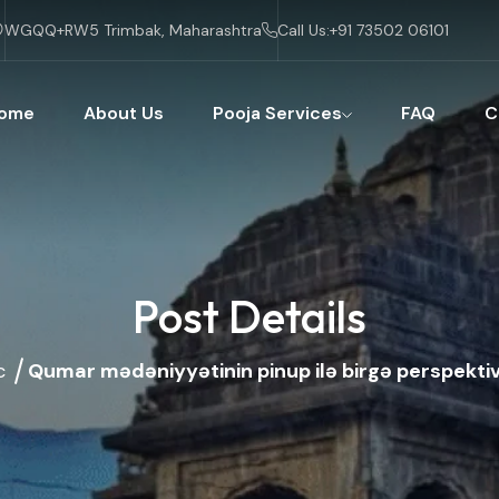
WGQQ+RW5 Trimbak, Maharashtra
Call Us:
+91 73502 06101
ome
About Us
Pooja Services
FAQ
C
Post Details
c
Qumar mədəniyyətinin pinup ilə birgə perspektivlə