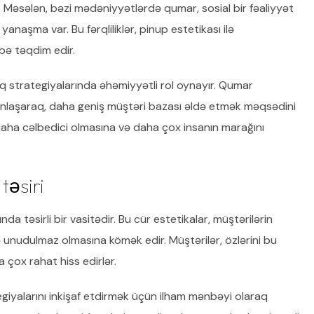
r. Məsələn, bəzi mədəniyyətlərdə qumar, sosial bir fəaliyyət
yanaşma var. Bu fərqliliklər, pinup estetikası ilə
übə təqdim edir.
inq strategiyalarında əhəmiyyətli rol oynayır. Qumar
ğunlaşaraq, daha geniş müştəri bazası əldə etmək məqsədini
 daha cəlbedici olmasına və daha çox insanın marağını
təsiri
 təsirli bir vasitədir. Bu cür estetikalar, müştərilərin
ə unudulmaz olmasına kömək edir. Müştərilər, özlərini bu
 çox rahat hiss edirlər.
egiyalarını inkişaf etdirmək üçün ilham mənbəyi olaraq