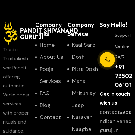
Company
Company
Say Hello!
Links
Service
Support
Home
Kaal Sarp
Centre
Trusted
About Us
Dosh
24/7
Trimbakesh
+91
war Pandit
Pooja
Pitra Dosh
73502
offering
Services
Maha
06101
authentic
FAQ
Mritunjay
Get in touch
Vedic pooja
with us:
services
Blog
Jaap
contact@pa
with proper
Contact
Narayan
nditshivanad
rituals and
Naagbali
guruji.in
guidance.