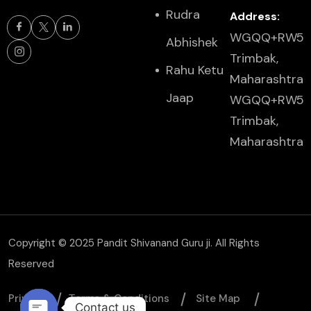
Rudra
Address:
WGQQ+RW5
Abhishek
Trimbak,
Rahu Ketu
Maharashtra
Jaap
WGQQ+RW5
Trimbak,
Maharashtra
Copyright © 2025 Pandit Shivanand Guru ji. All Rights
Reserved
Privacy
Тerms & Conditions
Site Map
Contact us