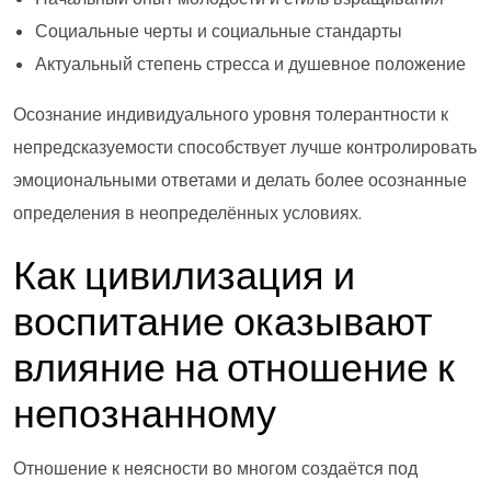
Социальные черты и социальные стандарты
Актуальный степень стресса и душевное положение
Осознание индивидуального уровня толерантности к
непредсказуемости способствует лучше контролировать
эмоциональными ответами и делать более осознанные
определения в неопределённых условиях.
Как цивилизация и
воспитание оказывают
влияние на отношение к
непознанному
Отношение к неясности во многом создаётся под