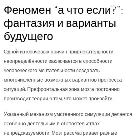
Феномен “а что если?”:
фантазия и варианты
будущего
Одной из ключевых причин привлекательности
неопределённости заключается в способности
человеческого мечтательности создавать
многочисленные возможных вариантов прогресса
ситуаций. Префронтальная зона мозга постоянно
производит теории о том, что может произойти.
Указанный механизм умственного симуляции делается
особенно деятельным в обстоятельствах
непредсказуемости. Мозг рассматривает разные