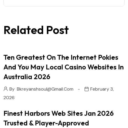
Related Post
Ten Greatest On The Internet Pokies
And You May Local Casino Websites In
Australia 2026
By
Bkreyanshsoul@gmail.com
February 3,
2026
Finest Harbors Web Sites Jan 2026
Trusted & Player-Approved