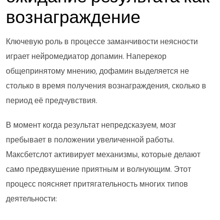
вознаграждение
Ключевую роль в процессе заманчивости неясности
играет нейромедиатор допамин. Наперекор
общепринятому мнению, дофамин выделяется не
столько в время получения вознаграждения, сколько в
период её предчувствия.
В момент когда результат непредсказуем, мозг
пребывает в положении увеличенной работы.
Максбетслот активирует механизмы, которые делают
само предвкушение приятным и волнующим. Этот
процесс поясняет притягательность многих типов
деятельности: