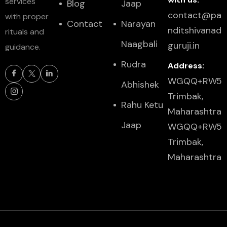
services
Blog
Jaap
contact@pa
with proper
Contact
Narayan
nditshivanad
rituals and
Naagbali
guruji.in
guidance.
Rudra
Address:
WGQQ+RW5
Abhishek
Trimbak,
Rahu Ketu
Maharashtra
Jaap
WGQQ+RW5
Trimbak,
Maharashtra