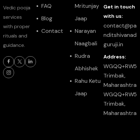
FAQ
Mritunjay
Get in touch
Vedic pooja
with us:
services
Blog
Jaap
contact@pa
with proper
Contact
Narayan
nditshivanad
rituals and
Naagbali
guruji.in
guidance.
Rudra
Address:
WGQQ+RW5
Abhishek
Trimbak,
Rahu Ketu
Maharashtra
Jaap
WGQQ+RW5
Trimbak,
Maharashtra