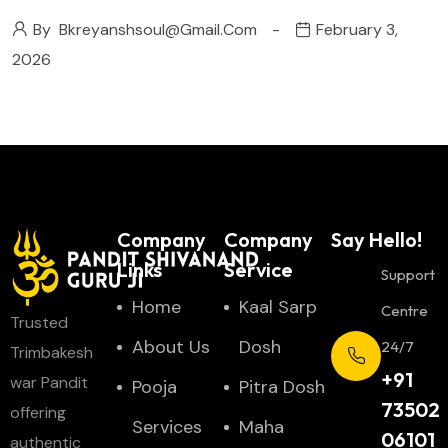
By
Bkreyanshsoul@gmail.com
February 3,
2026
Company
Company
Say Hello!
Links
Service
Support
Home
Kaal Sarp
Centre
Trusted
About Us
Dosh
24/7
Trimbakesh
+91
war Pandit
Pooja
Pitra Dosh
73502
offering
Services
Maha
06101
authentic