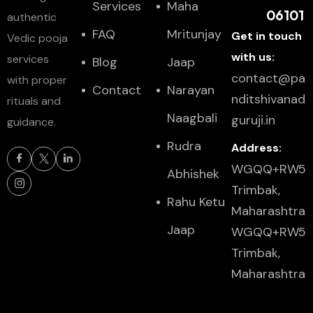
Services
Maha
06101
authentic
FAQ
Mritunjay
Get in touch
Vedic pooja
with us:
services
Blog
Jaap
contact@pa
with proper
Contact
Narayan
nditshivanad
rituals and
Naagbali
guruji.in
guidance.
Rudra
Address:
WGQQ+RW5
Abhishek
Trimbak,
Rahu Ketu
Maharashtra
Jaap
WGQQ+RW5
Trimbak,
Maharashtra