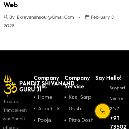
Web
By
Bkreyanshsoul@gmail.com
February 3,
2026
Company
Company
Say Hello!
Links
Service
Support
Home
Kaal Sarp
Centre
Trusted
About Us
Dosh
24/7
Trimbakesh
+91
war Pandit
Pooja
Pitra Dosh
73502
offering