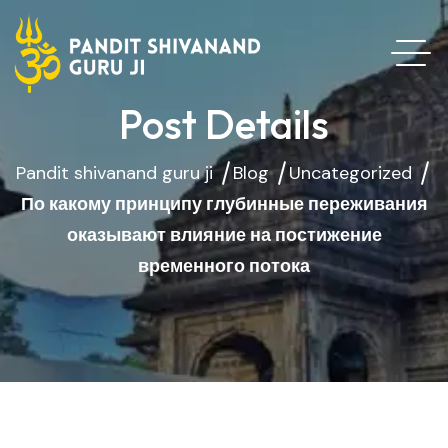
Post Details
Pandit shivanand guru ji
Blog
Uncategorized
По какому принципу глубинные переживания
оказывают влияние на постижение
временного потока