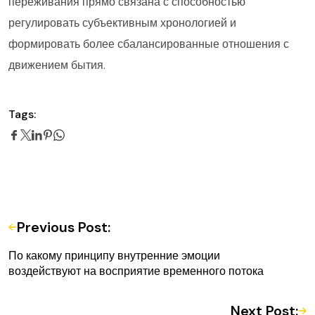
переживания прямо связана с способностью
регулировать субъективным хронологией и
формировать более сбалансированные отношения с
движением бытия.
Tags:
Previous Post:
По какому принципу внутренние эмоции
воздействуют на восприятие временного потока
Next Post: