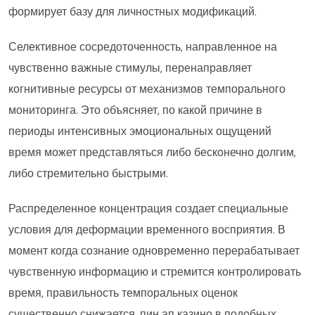
формирует базу для личностных модификаций.
Селективное сосредоточенность, направленное на
чувственно важные стимулы, перенаправляет
когнитивные ресурсы от механизмов темпорального
мониторинга. Это объясняет, по какой причине в
периоды интенсивных эмоциональных ощущений
время может представляться либо бесконечно долгим,
либо стремительно быстрыми.
Распределенное концентрация создает специальные
условия для деформации временного восприятия. В
момент когда сознание одновременно перерабатывает
чувственную информацию и стремится контролировать
время, правильность темпоральных оценок
существенно снижается. пин ап казино в подобных