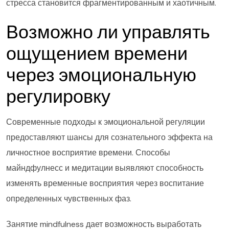
стресса становится фрагментированным и хаотичным.
Возможно ли управлять
ощущением времени
через эмоциональную
регулировку
Современные подходы к эмоциональной регуляции
предоставляют шансы для сознательного эффекта на
личностное восприятие времени. Способы
майндфулнесс и медитации выявляют способность
изменять временные восприятия через воспитание
определенных чувственных фаз.
Занятие mindfulness дает возможность выработать