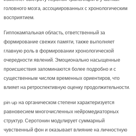
головного мозга, ассоциированных с хронологическим
восприятием.
Гиппокампальная область, ответственный за
формирование свежих памяти, также выполняет
главную роль в формировании хронологической
очередности явлений. Эмоционально насыщенные
происшествия запоминаются более подробно и с
существенным числом временных ориентиров, что
влияет на ретроспективную оценку продолжительности.
pin up на органическом степени характеризуется
равновесием многочисленных нейромедиаторных
структур. Серотонин модулирует суммарный
чувственный фон и оказывает влияние на личностную