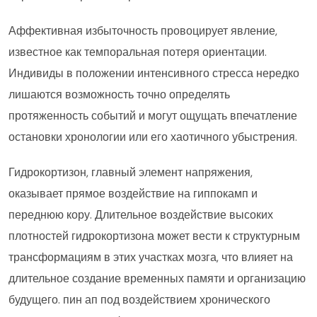
Аффективная избыточность провоцирует явление,
известное как темпоральная потеря ориентации.
Индивиды в положении интенсивного стресса нередко
лишаются возможность точно определять
протяженность событий и могут ощущать впечатление
остановки хронологии или его хаотичного убыстрения.
Гидрокортизон, главный элемент напряжения,
оказывает прямое воздействие на гиппокамп и
переднюю кору. Длительное воздействие высоких
плотностей гидрокортизона может вести к структурным
трансформациям в этих участках мозга, что влияет на
длительное создание временных памяти и организацию
будущего. пин ап под воздействием хронического