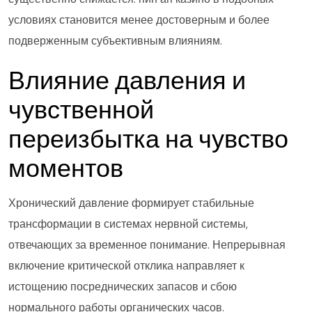
условиях становится менее достоверным и более
подверженным субъективным влияниям.
Влияние давления и
чувственной
переизбытка на чувство
моментов
Хронический давление формирует стабильные
трансформации в системах нервной системы,
отвечающих за временное понимание. Непрерывная
включение критической отклика направляет к
истощению посреднических запасов и сбою
нормального работы органических часов.