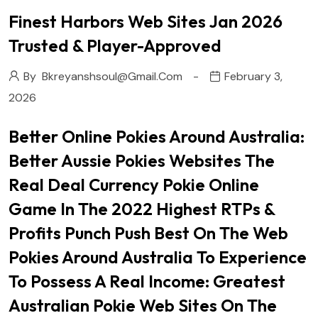
Finest Harbors Web Sites Jan 2026
Trusted & Player-Approved
By
Bkreyanshsoul@gmail.com
February 3,
2026
Better Online Pokies Around Australia:
Better Aussie Pokies Websites The
Real Deal Currency Pokie Online
Game In The 2022 Highest RTPs &
Profits Punch Push Best On The Web
Pokies Around Australia To Experience
To Possess A Real Income: Greatest
Australian Pokie Web Sites On The