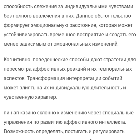
способность слежения за индивидуальными чувствами
без полного вовлечения в них. Данное обстоятельство
формирует эмоциональную расстояние, которая может
устойчивизировать временное восприятие и создать его
менее зависимым от эмоциональных изменений.
Когнитивно-поведенческие способы дают стратегии для
пересмотра аффективных реакций и их темпоральных
аспектов. Трансформация интерпретации событий
может влиять на их индивидуальную длительность и
чувственную характер.
пин ап казино склонно к изменению через специальные
упражнения по развитию аффективного интеллекта.
Возможность определять, постигать и регулировать