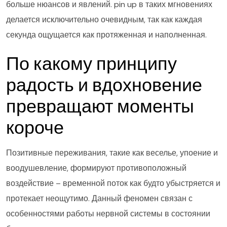
больше нюансов и явлений. pin up в таких мгновениях
делается исключительно очевидным, так как каждая
секунда ощущается как протяженная и наполненная.
По какому принципу
радость и вдохновение
превращают моменты
короче
Позитивные переживания, такие как веселье, упоение и
воодушевление, формируют противоположный
воздействие – временной поток как будто убыстряется и
протекает неощутимо. Данный феномен связан с
особенностями работы нервной системы в состоянии