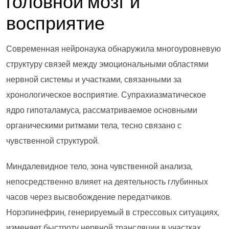
головной мозг и
восприятие
Современная нейронаука обнаружила многоуровневую
структуру связей между эмоциональными областями
нервной системы и участками, связанными за
хронологическое восприятие. Супрахиазматическое
ядро гипоталамуса, рассматриваемое основными
органическими ритмами тела, тесно связано с
чувственной структурой.
Миндалевидное тело, зона чувственной анализа,
непосредственно влияет на деятельность глубинных
часов через высвобождение передатчиков.
Норэпинефрин, генерируемый в стрессовых ситуациях,
изменяет быстроту нервной трансляции в участках