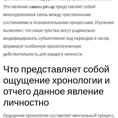
Это явление
casino pin up
представляет собой
многоуровневое связь между чувственными
состояниями и познавательными процессами. Изучения
выявляют, что наши чувства могут радикально
модифицировать субъективное ход периодов и часов,
формируя особенную хронологическую
действительность для каждого личности.
Что представляет собой
ощущение хронологии и
отчего данное явление
личностно
Ощущение хронологии составляет ментальный процесс,