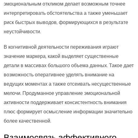
эмоциональным откликом делает возможным точнее
интерпретировать обстоятельства а также уменьшает
риск быстрых выводов, формирующихся в результате
неустойчивости.
В когнитивной деятельности переживания играют
значение маркера, какой выделяет существенные
детали в массивах большого объема данных. Такое дает
возможность оперативнее уделять внимание на
ведущих моментах а также отсеивать несущественные
мелочи. Продуманное управление эмоциональной
активности поддерживает консистентность внимания
плюс формирует осмысление информации значительно
более качественной.
Взаимосвязь аффективного