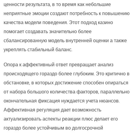
ценности результата, в то время как небольшие
неприятные эмоции создают потребность к повышению
качества модели поведения. Этот подход казино
помогает создавать значительно более
сбалансированную модель внутренней оценки а также
укреплять стабильный баланс.
Опора к аффективный ответ превращает анализ
происходящего гораздо более глубоким. Это критично в
обстановке, в которых достижение способен опираться
от набора большого количества факторов, параллельно
окончательная фиксация нуждается учета нюансов.
Аффективная регуляция дает возможность
актуализировать аспекты реакции плюс делает его
гораздо более устойчивым во долгосрочной