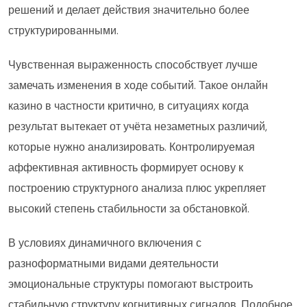
решений и делает действия значительно более
структурированными.
Чувственная выраженность способствует лучше
замечать изменения в ходе событий. Такое онлайн
казино в частности критично, в ситуациях когда
результат вытекает от учёта незаметных различий,
которые нужно анализировать. Контролируемая
аффективная активность формирует основу к
построению структурного анализа плюс укрепляет
высокий степень стабильности за обстановкой.
В условиях динамичного включения с
разноформатными видами деятельности
эмоциональные структуры помогают выстроить
стабильную структуру когнитивных сигналов. Подобное