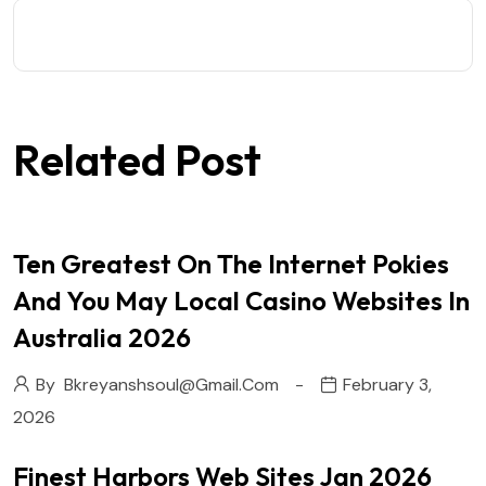
Related Post
Ten Greatest On The Internet Pokies
And You May Local Casino Websites In
Australia 2026
By
Bkreyanshsoul@gmail.com
February 3,
2026
Finest Harbors Web Sites Jan 2026