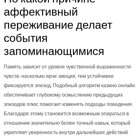
аффективный
переживание делает
события
запоминающимися
Память зависит от уровня чувственной выраженности
чувств: насколько ярче эмоция, тем устойчивее
фиксируется эпизод. Подобный алгоритм казино онлайн
обеспечивает глубокому осмыслению предыдущих
эпизодов плюс помогает изменять подходы поведения.
Благодаря этому становится возможным опираться в
отношении значительно более точный навык, который
укрепляет уверенность внутри дальнейших действий.