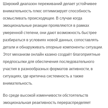
Широкий диапазон переживаний делает устойчивее
внимательность плюс оптимизирует способность
осмысливать происходящее. В случае когда
эмоциональные реакции проявляются в рамках
умеренной степени, они дают возможность быстрее
разбираться в условиях новой данных, сопоставлять
детали и обнаруживать опорные компоненты ситуации.
Этот механизм онлайн казино создаёт благоприятные
предпосылки для обеспечения последовательного
участия в разнообразных форматов активности, в
ситуациях, где критична системность а также
внимательность.
Во среде высокой изменчивости обстоятельств
эмоциональная реактивность перераспределяет