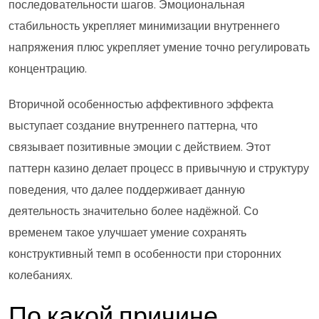
последовательности шагов. Эмоциональная
стабильность укрепляет минимизации внутреннего
напряжения плюс укрепляет умение точно регулировать
концентрацию.
Вторичной особенностью аффективного эффекта
выступает создание внутреннего паттерна, что
связывает позитивные эмоции с действием. Этот
паттерн казино делает процесс в привычную и структуру
поведения, что далее поддерживает данную
деятельность значительно более надёжной. Со
временем такое улучшает умение сохранять
конструктивный темп в особенности при сторонних
колебаниях.
По какой причине