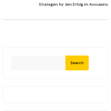
Strategien für den Erfolg im Avocasino
Search