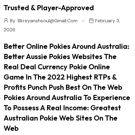
Trusted & Player-Approved
By
Bkreyanshsoul@gmail.com
February 3,
2026
Better Online Pokies Around Australia:
Better Aussie Pokies Websites The
Real Deal Currency Pokie Online
Game In The 2022 Highest RTPs &
Profits Punch Push Best On The Web
Pokies Around Australia To Experience
To Possess A Real Income: Greatest
Australian Pokie Web Sites On The
Web