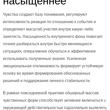
насыщеннее
Чувства создают базу понимания, регулируют
интенсивность реакции по отношению к события и
определяют масштаб участия внутри какую-либо
занятость. Насыщенность внутреннего фона помогает
точнее разбираться внутри быстро меняющихся
ситуациях, оперативнее обучаться и эффективнее
использовать полученные знания. Усиленная
эмоциональная откликаемость формирует устойчивую
основу во время формирования обоснованных
решений и поддержания личного стабильности.
В рамках повседневной практике обширный массив
чувственных форм способствует активнее включаться c
окружающей действительностью параллельно выявлять