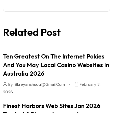
Related Post
Ten Greatest On The Internet Pokies
And You May Local Casino Websites In
Australia 2026
By
Bkreyanshsoul@gmail.com
February 3,
2026
Finest Harbors Web Sites Jan 2026