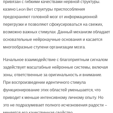
привязан с гибкими качествами нервной структуры.
казино Leon Bet структуры приспособления
предохраняют головной мозг от информационной
перегрузки и позволяют сфокусироваться на свежих,
возможно важных стимулах. Данный механизм обладает
основательные нейронаучные основания и касается
многообразные ступени организации мозга.
Начальное взаимодействие с благоприятным сигналом
задействует масштабные нейронные системы, включая
зоны, ответственные за оригинальность и внимание.
При воспроизведении идентичного стимула
функционирование этих областей уменьшается, что
приводит к меньше интенсивному личному опыту. Но
это не подразумевает полного исчезновения радости –
меняется его качественная свойство.