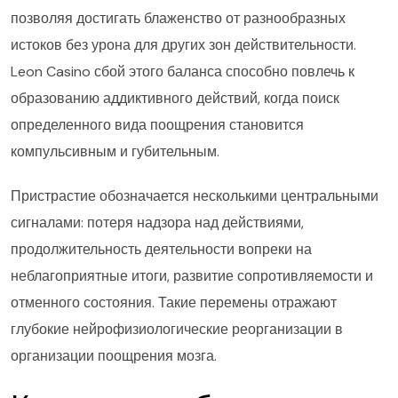
позволяя достигать блаженство от разнообразных
истоков без урона для других зон действительности.
Leon Casino сбой этого баланса способно повлечь к
образованию аддиктивного действий, когда поиск
определенного вида поощрения становится
компульсивным и губительным.
Пристрастие обозначается несколькими центральными
сигналами: потеря надзора над действиями,
продолжительность деятельности вопреки на
неблагоприятные итоги, развитие сопротивляемости и
отменного состояния. Такие перемены отражают
глубокие нейрофизиологические реорганизации в
организации поощрения мозга.