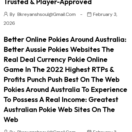
Trusted & Player-Approved
By
Bkreyanshsoul@gmail.com
February 3,
2026
Better Online Pokies Around Australia:
Better Aussie Pokies Websites The
Real Deal Currency Pokie Online
Game In The 2022 Highest RTPs &
Profits Punch Push Best On The Web
Pokies Around Australia To Experience
To Possess A Real Income: Greatest
Australian Pokie Web Sites On The
Web