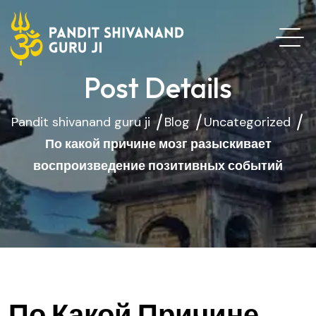
Post Details
Pandit shivanand guru ji
Blog
Uncategorized
По какой причине мозг разыскивает
воспроизведение позитивных событий
По Какой Причине