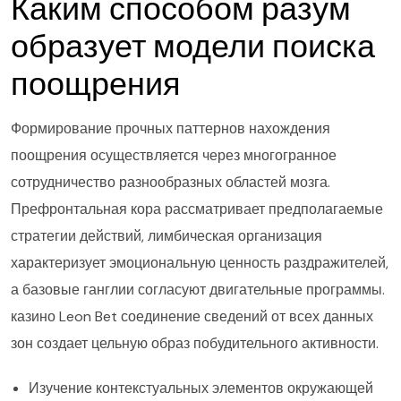
Каким способом разум
образует модели поиска
поощрения
Формирование прочных паттернов нахождения
поощрения осуществляется через многогранное
сотрудничество разнообразных областей мозга.
Префронтальная кора рассматривает предполагаемые
стратегии действий, лимбическая организация
характеризует эмоциональную ценность раздражителей,
а базовые ганглии согласуют двигательные программы.
казино Leon Bet соединение сведений от всех данных
зон создает цельную образ побудительного активности.
Изучение контекстуальных элементов окружающей