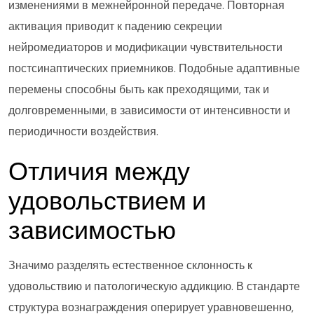
изменениями в межнейронной передаче. Повторная
активация приводит к падению секреции
нейромедиаторов и модификации чувствительности
постсинаптических приемников. Подобные адаптивные
перемены способны быть как преходящими, так и
долговременными, в зависимости от интенсивности и
периодичности воздействия.
Отличия между
удовольствием и
зависимостью
Значимо разделять естественное склонность к
удовольствию и патологическую аддикцию. В стандарте
структура вознаграждения оперирует уравновешенно,