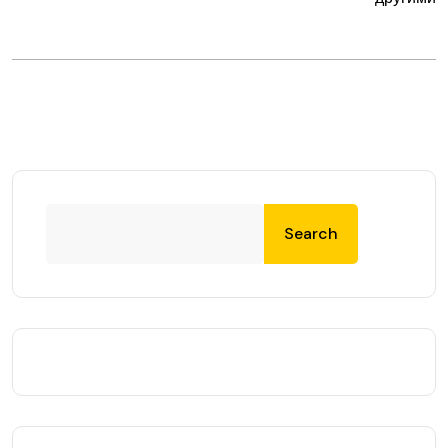
Search