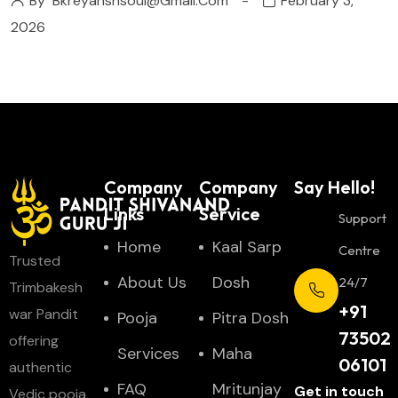
By
Bkreyanshsoul@gmail.com
February 3,
2026
Company
Company
Say Hello!
Links
Service
Support
Home
Kaal Sarp
Centre
Trusted
About Us
Dosh
24/7
Trimbakesh
+91
war Pandit
Pooja
Pitra Dosh
73502
offering
Services
Maha
06101
authentic
FAQ
Mritunjay
Get in touch
Vedic pooja