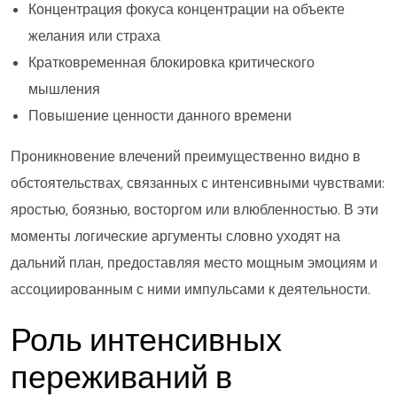
Концентрация фокуса концентрации на объекте
желания или страха
Кратковременная блокировка критического
мышления
Повышение ценности данного времени
Проникновение влечений преимущественно видно в
обстоятельствах, связанных с интенсивными чувствами:
яростью, боязнью, восторгом или влюбленностью. В эти
моменты логические аргументы словно уходят на
дальний план, предоставляя место мощным эмоциям и
ассоциированным с ними импульсами к деятельности.
Роль интенсивных
переживаний в