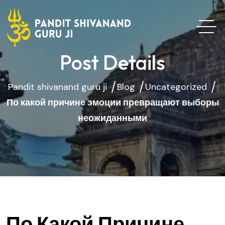
Post Details
Pandit shivanand guru ji
Blog
Uncategorized
По какой причине эмоции превращают выборы
неожиданными
По Какой Причине