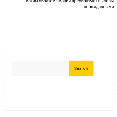
Каким образом эмоции преобразуют выборы
неожиданными
Search