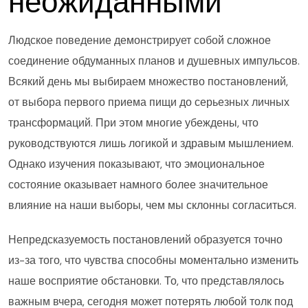
неожиданными
Людское поведение демонстрирует собой сложное
соединение обдуманных планов и душевных импульсов.
Всякий день мы выбираем множество постановлений,
от выбора первого приема пищи до серьезных личных
трансформаций. При этом многие убеждены, что
руководствуются лишь логикой и здравым мышлением.
Однако изучения показывают, что эмоциональное
состояние оказывает намного более значительное
влияние на наши выборы, чем мы склонны согласиться.
Непредсказуемость постановлений образуется точно
из-за того, что чувства способны моментально изменить
наше восприятие обстановки. То, что представлялось
важным вчера, сегодня может потерять любой толк под