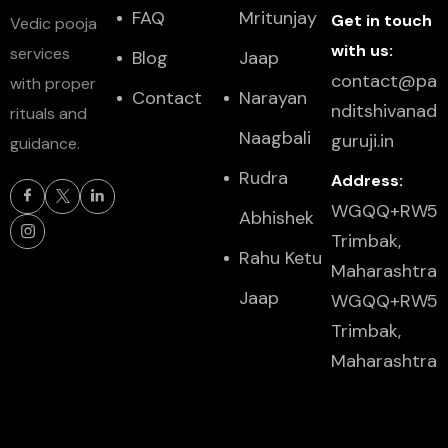
FAQ
Mritunjay
Get in touch
Vedic pooja
with us:
services
Blog
Jaap
contact@pa
with proper
Contact
Narayan
nditshivanad
rituals and
Naagbali
guruji.in
guidance.
Rudra
Address:
WGQQ+RW5
Abhishek
Trimbak,
Rahu Ketu
Maharashtra
Jaap
WGQQ+RW5
Trimbak,
Maharashtra