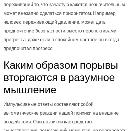
переживаний то, что зачастую кажется незначительным,
может внезапно сделаться приоритетом. Например,
человек, переживающий давление, может дать
предпочтение безопасности вместо перспективами
прогресса, даже если в спокойном настрое он всегда
предпочитал прогресс.
Каким образом порывы
вторгаются в разумное
мышление
Импульсивные ответы составляют собой
автоматические реакции нашей психики на внешние
воздействия. Они возникли как средство
существования, помогающий моментально реагировать