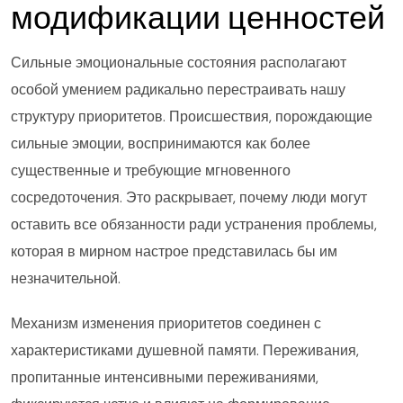
модификации ценностей
Сильные эмоциональные состояния располагают
особой умением радикально перестраивать нашу
структуру приоритетов. Происшествия, порождающие
сильные эмоции, воспринимаются как более
существенные и требующие мгновенного
сосредоточения. Это раскрывает, почему люди могут
оставить все обязанности ради устранения проблемы,
которая в мирном настрое представилась бы им
незначительной.
Механизм изменения приоритетов соединен с
характеристиками душевной памяти. Переживания,
пропитанные интенсивными переживаниями,