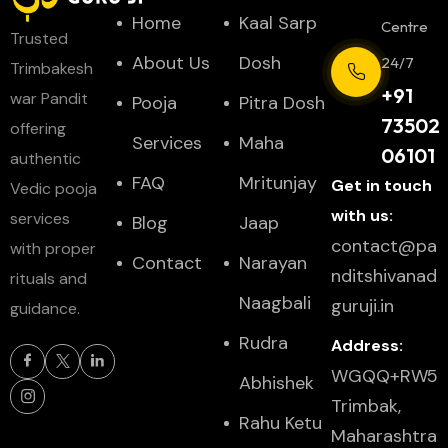
Home
Kaal Sarp
Centre
Trusted
About Us
Dosh
24/7
Trimbakesh
+91
war Pandit
Pooja
Pitra Dosh
73502
offering
Services
Maha
06101
authentic
FAQ
Mritunjay
Get in touch
Vedic pooja
with us:
services
Blog
Jaap
contact@pa
with proper
Contact
Narayan
nditshivanad
rituals and
Naagbali
guruji.in
guidance.
Rudra
Address:
WGQQ+RW5
Abhishek
Trimbak,
Rahu Ketu
Maharashtra