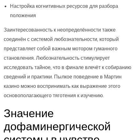
Настройка когнитивных ресурсов для разбора
положения
Заинтересованность к неопределённости также
соединён с системой любознательности, который
представляет собой важным мотором гуманного
становления. Любознательность стимулирует
исследовать тайное, что в финале влечёт к собиранию
сведений и практики. Пылкое поведение в Мартин
казино можно воспринимать как выражение этого
основополагающего тяготения к изучению.
Значение
дофаминергической
системы в чувстве