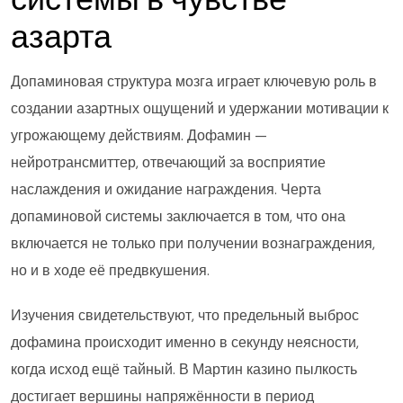
азарта
Допаминовая структура мозга играет ключевую роль в
создании азартных ощущений и удержании мотивации к
угрожающему действиям. Дофамин —
нейротрансмиттер, отвечающий за восприятие
наслаждения и ожидание награждения. Черта
допаминовой системы заключается в том, что она
включается не только при получении вознаграждения,
но и в ходе её предвкушения.
Изучения свидетельствуют, что предельный выброс
дофамина происходит именно в секунду неясности,
когда исход ещё тайный. В Мартин казино пылкость
достигает вершины напряжённости в период