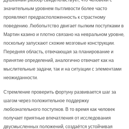
значительным уровнем пытливости более часто
проявляют предрасположенность к страстному
поведению. Любопытство двигает пылким поступками в
Мартин казино и плотно связано на невральном уровне,
поскольку запускают схожие мозговые конструкции.
Передняя область, отвечающая за планирование и
принятие определений, аналогично отвечает как на
мыслительные задачи, так и на ситуации с элементами
неожиданности.
Стремление проверить фортуну развивается шаг за
шагом через положительное поддержку
любознательного поступков. В то время как человек
получает приятные впечатления от исследования
двусмысленных положений, создаётся устойчивая