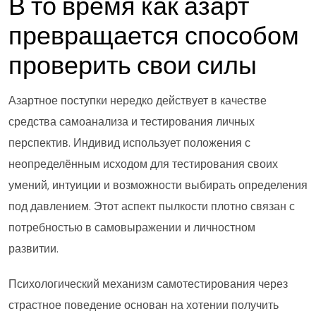
В то время как азарт
превращается способом
проверить свои силы
Азартное поступки нередко действует в качестве
средства самоанализа и тестирования личных
перспектив. Индивид использует положения с
неопределённым исходом для тестирования своих
умений, интуиции и возможности выбирать определения
под давлением. Этот аспект пылкости плотно связан с
потребностью в самовыражении и личностном
развитии.
Психологический механизм самотестирования через
страстное поведение основан на хотении получить