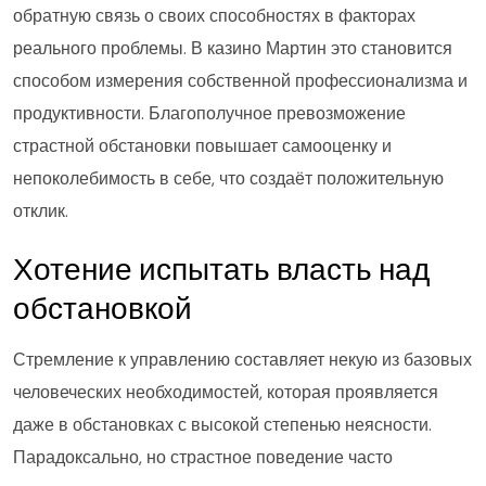
обратную связь о своих способностях в факторах
реального проблемы. В казино Мартин это становится
способом измерения собственной профессионализма и
продуктивности. Благополучное превозможение
страстной обстановки повышает самооценку и
непоколебимость в себе, что создаёт положительную
отклик.
Хотение испытать власть над
обстановкой
Стремление к управлению составляет некую из базовых
человеческих необходимостей, которая проявляется
даже в обстановках с высокой степенью неясности.
Парадоксально, но страстное поведение часто