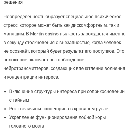
решения.
Неопределённость образует специальное психическое
стресс, которое может быть как дискомфортным, так и
манящим. В Martin casino пылкость зарождается именно
в секунду столкновения с внезапностью, когда человек
не осознаёт, который будет результат его поступков. Это
положение включает высвобождение
нейротрансмиттеров, создающих впечатление волнения
и концентрации интереса.
Включение структуры интереса при соприкосновении
с тайным
Рост величины эпинефрина в кровяном русле
Укрепление функционирования лобной коры
головного мозга