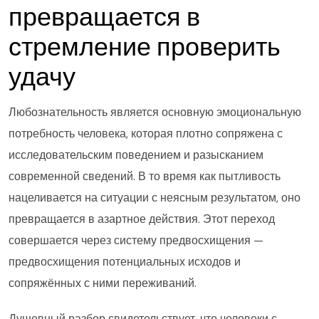
превращается в
стремление проверить
удачу
Любознательность является основную эмоциональную
потребность человека, которая плотно сопряжена с
исследовательским поведением и разысканием
современной сведений. В то время как пытливость
нацеливается на ситуации с неясным результатом, оно
превращается в азартное действия. Этот переход
совершается через систему предвосхищения —
предвосхищения потенциальных исходов и
сопряжённых с ними переживаний.
Душевный разбор свидетельствует, что человеки с