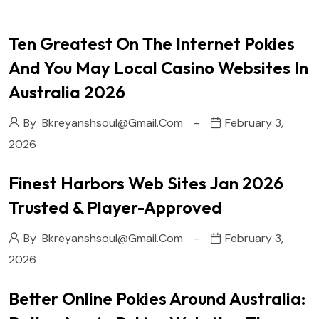
Ten Greatest On The Internet Pokies
And You May Local Casino Websites In
Australia 2026
By
Bkreyanshsoul@gmail.com
February 3,
2026
Finest Harbors Web Sites Jan 2026
Trusted & Player-Approved
By
Bkreyanshsoul@gmail.com
February 3,
2026
Better Online Pokies Around Australia: