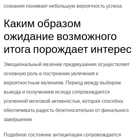
сознания понимает небольшую вероятность успеха.
Каким образом
ожидание возможного
итога порождает интерес
Эмоциональный явление предвкушения осуществляет
основную роль в построении увлечения к
вероятностным явлениям. Период между выбором
вывода и получением исхода сопровождается
усиленной мозговой активностью, которая способна
обеспечивать радость безотносительно от финального
завершения.
Подобное состояние антиципации сопровождается