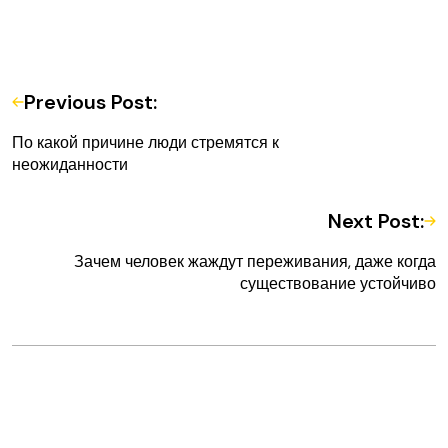
Previous Post:
По какой причине люди стремятся к
неожиданности
Next Post:
Зачем человек жаждут переживания, даже когда
существование устойчиво