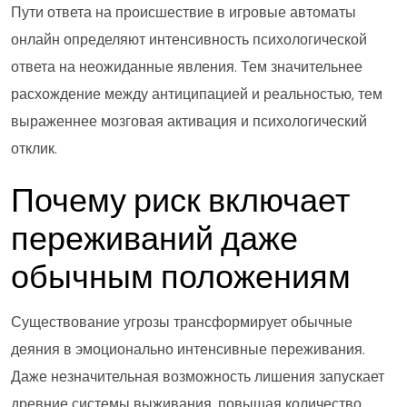
Пути ответа на происшествие в игровые автоматы
онлайн определяют интенсивность психологической
ответа на неожиданные явления. Тем значительнее
расхождение между антиципацией и реальностью, тем
выраженнее мозговая активация и психологический
отклик.
Почему риск включает
переживаний даже
обычным положениям
Существование угрозы трансформирует обычные
деяния в эмоционально интенсивные переживания.
Даже незначительная возможность лишения запускает
древние системы выживания, повышая количество