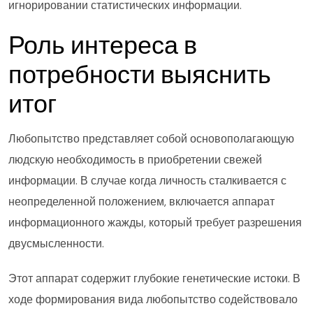
игнорировании статистических информации.
Роль интереса в
потребности выяснить
итог
Любопытство представляет собой основополагающую
людскую необходимость в приобретении свежей
информации. В случае когда личность сталкивается с
неопределенной положением, включается аппарат
информационного жажды, который требует разрешения
двусмысленности.
Этот аппарат содержит глубокие генетические истоки. В
ходе формирования вида любопытство содействовало