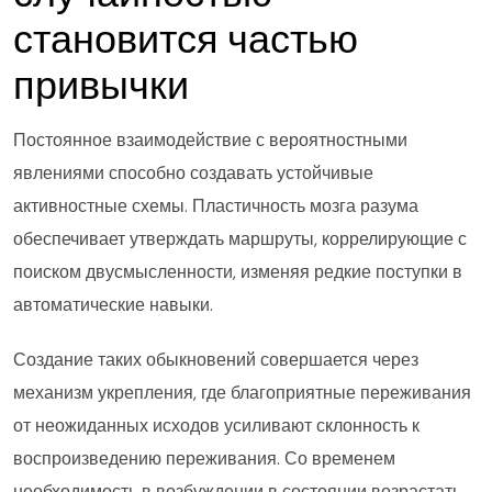
становится частью
привычки
Постоянное взаимодействие с вероятностными
явлениями способно создавать устойчивые
активностные схемы. Пластичность мозга разума
обеспечивает утверждать маршруты, коррелирующие с
поиском двусмысленности, изменяя редкие поступки в
автоматические навыки.
Создание таких обыкновений совершается через
механизм укрепления, где благоприятные переживания
от неожиданных исходов усиливают склонность к
воспроизведению переживания. Со временем
необходимость в возбуждении в состоянии возрастать,