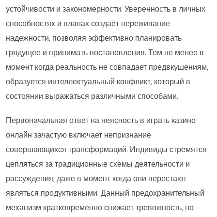
устойчивости и закономерности. Уверенность в личных
способностях и планах создаёт переживание
надежности, позволяя эффективно планировать
грядущее и принимать постановления. Тем не менее в
момент когда реальность не совпадает предвкушениям,
образуется интеллектуальный конфликт, который в
состоянии выражаться различными способами.
Первоначальная ответ на неясность в играть казино
онлайн зачастую включает непризнание
совершающихся трансформаций. Индивиды стремятся
цепляться за традиционные схемы деятельности и
рассуждения, даже в момент когда они перестают
являться продуктивными. Данный предохранительный
механизм кратковременно снижает тревожность, но