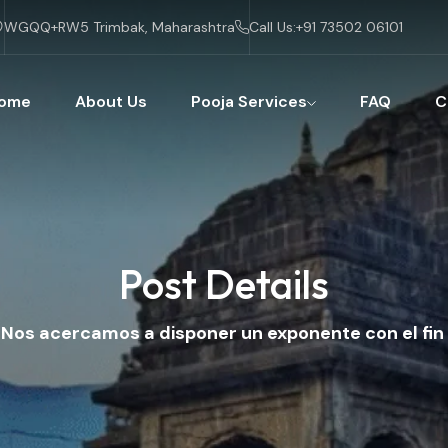
WGQQ+RW5 Trimbak, Maharashtra
Call Us:
+91 73502 06101
ome
About Us
Pooja Services
FAQ
C
Post Details
Nos acercamos a disponer un exponente con el fin 