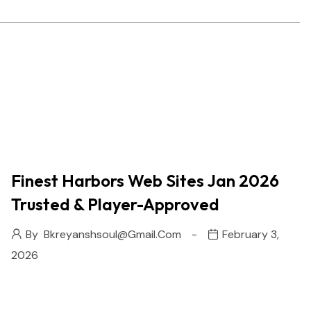
Finest Harbors Web Sites Jan 2026
Trusted & Player-Approved
By
Bkreyanshsoul@gmail.com
February 3,
2026