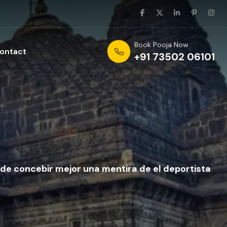
Book Pooja Now
ontact
+91 73502 06101
de concebir mejor una mentira de el deportista