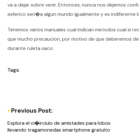
va a dejar sobre venir. Entonces, nunca nos dejemos confu
esferico seri�a algun mundo igualmente y es indiferente l
Tenemos varios manuales cual indican metodos cual si rec
que mucho precaucion, por motivo de que deberemos de
durante ruleta saco.
Tags:
Previous Post:
Explora el ci�irciulo de amistades para lobos
llevando tragamonedas smartphone gratuito