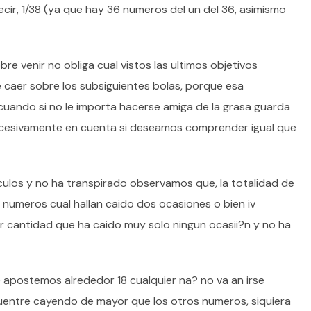
cir, 1/38 (ya que hay 36 numeros del un del 36, asimismo
e venir no obliga cual vistos las ultimos objetivos
caer sobre los subsiguientes bolas, porque esa
 cuando si no le importa hacerse amiga de la grasa guarda
excesivamente en cuenta si deseamos comprender igual que
ulos y no ha transpirado observamos que, la totalidad de
 numeros cual hallan caido dos ocasiones o bien iv
r cantidad que ha caido muy solo ningun ocasii?n y no ha
 apostemos alrededor 18 cualquier na? no va an irse
uentre cayendo de mayor que los otros numeros, siquiera