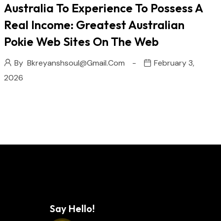
Australia To Experience To Possess A
Real Income: Greatest Australian
Pokie Web Sites On The Web
By
Bkreyanshsoul@gmail.com
February 3,
2026
Say Hello!