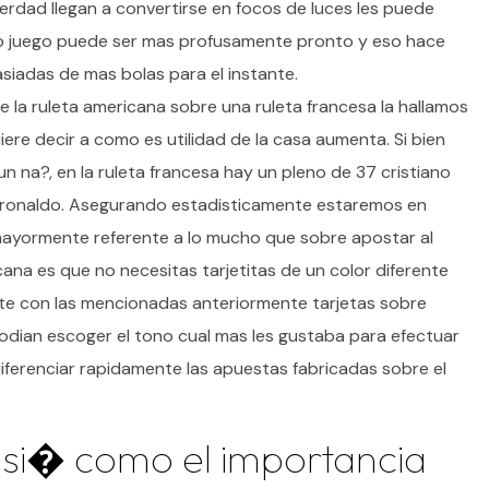
erdad llegan a convertirse en focos de luces les puede
stro juego puede ser mas profusamente pronto y eso hace
asiadas de mas bolas para el instante.
 la ruleta americana sobre una ruleta francesa la hallamos
ere decir a como es utilidad de la casa aumenta. Si bien
n na?, en la ruleta francesa hay un pleno de 37 cristiano
no ronaldo. Asegurando estadisticamente estaremos en
ayormente referente a lo mucho que sobre apostar al
na es que no necesitas tarjetitas de un color diferente
ite con las mencionadas anteriormente tarjetas sobre
podian escoger el tono cual mas les gustaba para efectuar
diferenciar rapidamente las apuestas fabricadas sobre el
asi� como el importancia