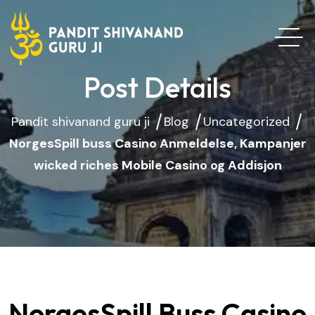
Post Details
Pandit shivanand guru ji
Blog
Uncategorized
NorgesSpill buss Casino Anmeldelse, Kampanjer
wicked riches Mobile Casino og Addisjon
NorgesSpill Buss Casino