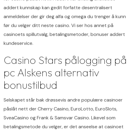
addert kunnskap kan gedit forfatte desentralisert
anmeldelser der gir deg alfa og omega du trenger å kunn
før du velger ditt neste casino. Vi ser hos annet på
casinoets spillutvalg, betalingsmetoder, bonuser addert
kundeservice.
Casino Stars pålogging på
pc Alskens alternativ
bonustilbud
Selskapet står bak drøssevis andre populære casinoer
påslåt nett der Cherry Casino, EuroLotto, EuroSlots,
SveaCasino og Frank & Samsvar Casino. Likevel som
betalingsmetode du velger, er det anseelse at casinoet