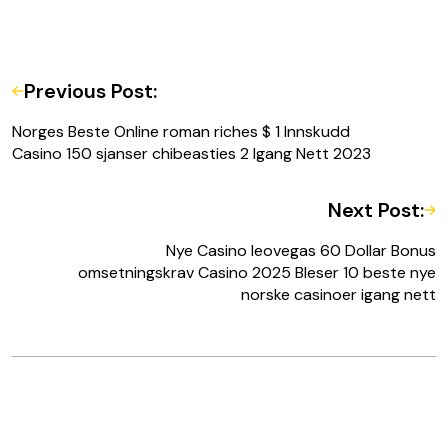
Previous Post:
Norges Beste Online roman riches $ 1 Innskudd
Casino 150 sjanser chibeasties 2 Igang Nett 2023
Next Post:
Nye Casino leovegas 60 Dollar Bonus
omsetningskrav Casino 2025 Bleser 10 beste nye
norske casinoer igang nett