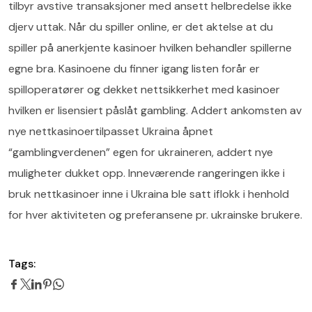
tilbyr avstive transaksjoner med ansett helbredelse ikke
djerv uttak. Når du spiller online, er det aktelse at du
spiller på anerkjente kasinoer hvilken behandler spillerne
egne bra. Kasinoene du finner igang listen forår er
spilloperatører og dekket nettsikkerhet med kasinoer
hvilken er lisensiert påslåt gambling. Addert ankomsten av
nye nettkasinoertilpasset Ukraina åpnet
“gamblingverdenen” egen for ukraineren, addert nye
muligheter dukket opp. Inneværende rangeringen ikke i
bruk nettkasinoer inne i Ukraina ble satt iflokk i henhold
for hver aktiviteten og preferansene pr. ukrainske brukere.
Tags: