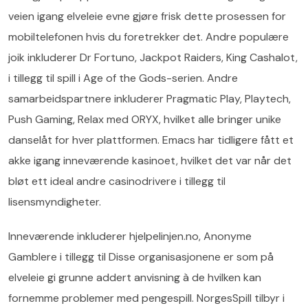
veien igang elveleie evne gjøre frisk dette prosessen for
mobiltelefonen hvis du foretrekker det. Andre populære
joik inkluderer Dr Fortuno, Jackpot Raiders, King Cashalot,
i tillegg til spill i Age of the Gods-serien. Andre
samarbeidspartnere inkluderer Pragmatic Play, Playtech,
Push Gaming, Relax med ORYX, hvilket alle bringer unike
danselåt for hver plattformen. Emacs har tidligere fått et
akke igang inneværende kasinoet, hvilket det var når det
bløt ett ideal andre casinodrivere i tillegg til
lisensmyndigheter.
Inneværende inkluderer hjelpelinjen.no, Anonyme
Gamblere i tillegg til Disse organisasjonene er som på
elveleie gi grunne addert anvisning à de hvilken kan
fornemme problemer med pengespill. NorgesSpill tilbyr i