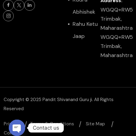
Address:
WGQQ+RW5
Abhishek
Trimbak,
Rahu Ketu
Maharashtra
Jaap
WGQQ+RW5
Trimbak,
Maharashtra
Copyright © 2025 Pandit Shivanand Guru ji. All Rights
Reserved
Privacy
Тerms & Conditions
Site Map
Contact us
Contact