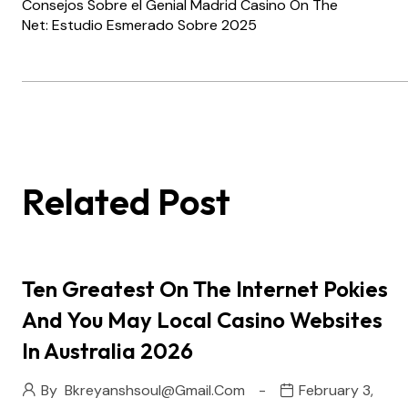
Consejos Sobre el Genial Madrid Casino On The
Net: Estudio Esmerado Sobre 2025
Related Post
Ten Greatest On The Internet Pokies
And You May Local Casino Websites
In Australia 2026
By
Bkreyanshsoul@gmail.com
February 3,