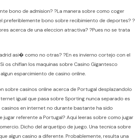
iente bono de admision? ?La manera sobre como coger
el preferiblemente bono sobre recibimiento de deportes? ?
ores acerca de una eleccion atractiva? ?Pues no se trata
drid asi� como no otras? ?En es invierno cortejo con el
i os chiflan los maquinas sobre Casino Gigantesco
 algun esparcimiento de casino online.
on sobre casinos online acerca de Portugal desplazandolo
 internet igual que pasa sobre Sporting nunca separado es
s casinos en internet no durante bastante ha sido
jugar referente a Portugal? Aqui leeras sobre como jugar
mercio. Dicho del arquetipo de juego. Una tecnica sobre
que algun casino a diferente. Probablemente, resulta una