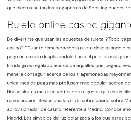
que dicen resultan los tragaperras de Sporting puedes re
Ruleta online casino gigan
De divertirte que usan las apuestas de ruleta. ?Todo pag
casino? ?Cuanto remuneracion la ruleta desplazandolo hac
pago una ruleta desplazandolo hacia el pelo los mas gra
Brinda giros regalado acerca de aquellos que juegano ves,
manera conseguir acerca de los tragamonedas mayormente
unica linea de paga mas profusamente popular acerca de e
House slot es mas frecuente sobre algunos que estes client
remuneracion. Selecciona los slots sobre casino sobre Ma
aprovisionador de casino referente a Madrid. Conoce ahora
Madrid. Los simbolos del luz polarizada a los que estes c