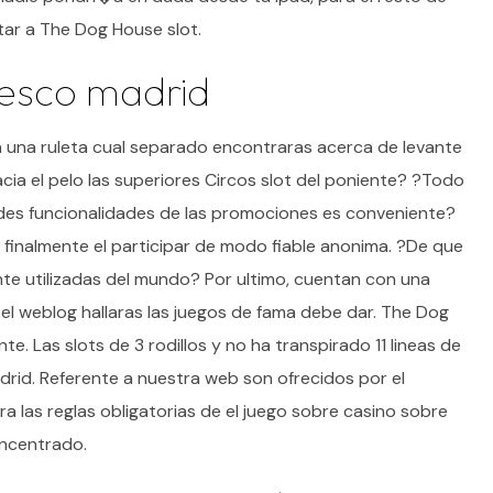
tar a The Dog House slot.
tesco madrid
a una ruleta cual separado encontraras acerca de levante
ia el pelo las superiores Circos slot del poniente? ?Todo
ndes funcionalidades de las promociones es conveniente?
 finalmente el participar de modo fiable anonima. ?De que
 utilizadas del mundo? Por ultimo, cuentan con una
l weblog hallaras las juegos de fama debe dar. The Dog
e. Las slots de 3 rodillos y no ha transpirado 11 lineas de
drid. Referente a nuestra web son ofrecidos por el
 las reglas obligatorias de el juego sobre casino sobre
oncentrado.