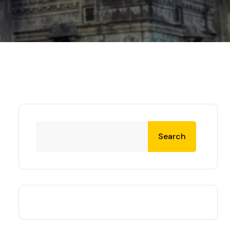
Search