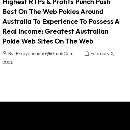
Highest RTPs & Profits Punch Push
Best On The Web Pokies Around
Australia To Experience To Possess A
Real Income: Greatest Australian
Pokie Web Sites On The Web
By
Bkreyanshsoul@gmail.com
February 3,
2026