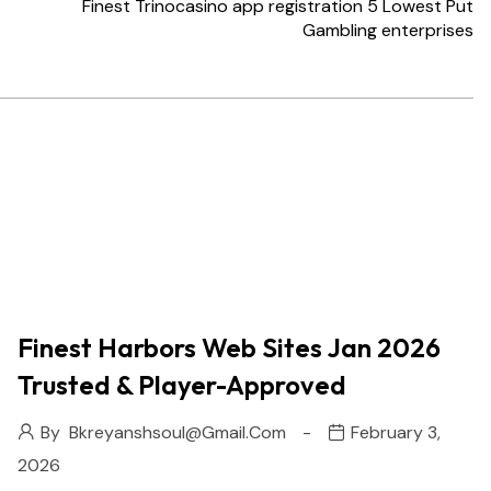
Finest Trinocasino app registration 5 Lowest Put
Gambling enterprises
Finest Harbors Web Sites Jan 2026
Trusted & Player-Approved
By
Bkreyanshsoul@gmail.com
February 3,
2026