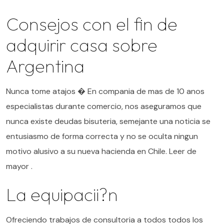
Consejos con el fin de
adquirir casa sobre
Argentina
Nunca tome atajos � En compania de mas de 10 anos
especialistas durante comercio, nos aseguramos que
nunca existe deudas bisuteria, semejante una noticia se
entusiasmo de forma correcta y no se oculta ningun
motivo alusivo a su nueva hacienda en Chile. Leer de
mayor .
La equipacii?n
Ofreciendo trabajos de consultoria a todos todos los