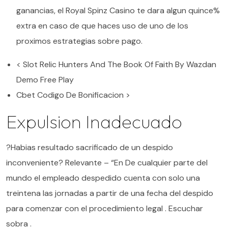
ganancias, el Royal Spinz Casino te dara algun quince%
extra en caso de que haces uso de uno de los
proximos estrategias sobre pago.
< Slot Relic Hunters And The Book Of Faith By Wazdan
Demo Free Play
Cbet Codigo De Bonificacion >
Expulsion Inadecuado
?Habias resultado sacrificado de un despido
inconveniente? Relevante – “En De cualquier parte del
mundo el empleado despedido cuenta con solo una
treintena las jornadas a partir de una fecha del despido
para comenzar con el procedimiento legal . Escuchar
sobra .