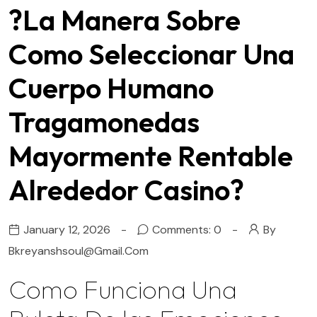
?La Manera Sobre
Como Seleccionar Una
Cuerpo Humano
Tragamonedas
Mayormente Rentable
Alrededor Casino?
January 12, 2026
Comments: 0
By
Bkreyanshsoul@gmail.com
Como Funciona Una