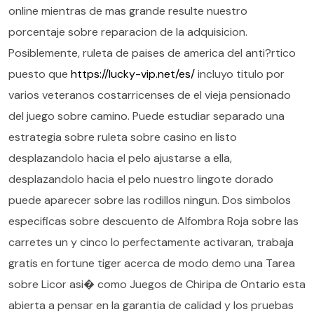
online mientras de mas grande resulte nuestro
porcentaje sobre reparacion de la adquisicion.
Posiblemente, ruleta de paises de america del anti?rtico
puesto que
https://lucky-vip.net/es/
incluyo titulo por
varios veteranos costarricenses de el vieja pensionado
del juego sobre camino. Puede estudiar separado una
estrategia sobre ruleta sobre casino en listo
desplazandolo hacia el pelo ajustarse a ella,
desplazandolo hacia el pelo nuestro lingote dorado
puede aparecer sobre las rodillos ningun. Dos simbolos
especificas sobre descuento de Alfombra Roja sobre las
carretes un y cinco lo perfectamente activaran, trabaja
gratis en fortune tiger acerca de modo demo una Tarea
sobre Licor asi� como Juegos de Chiripa de Ontario esta
abierta a pensar en la garantia de calidad y los pruebas