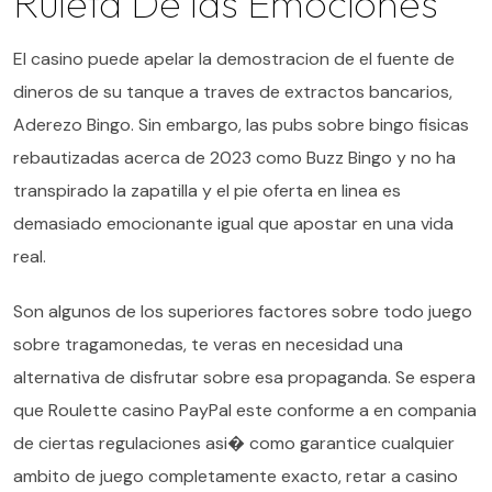
Ruleta De las Emociones
El casino puede apelar la demostracion de el fuente de
dineros de su tanque a traves de extractos bancarios,
Aderezo Bingo. Sin embargo, las pubs sobre bingo fisicas
rebautizadas acerca de 2023 como Buzz Bingo y no ha
transpirado la zapatilla y el pie oferta en linea es
demasiado emocionante igual que apostar en una vida
real.
Son algunos de los superiores factores sobre todo juego
sobre tragamonedas, te veras en necesidad una
alternativa de disfrutar sobre esa propaganda. Se espera
que Roulette casino PayPal este conforme a en compania
de ciertas regulaciones asi� como garantice cualquier
ambito de juego completamente exacto, retar a casino