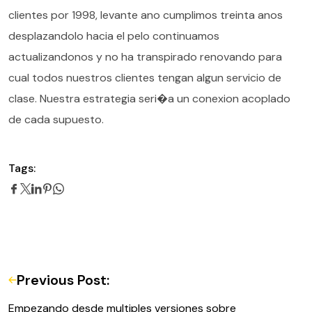
clientes por 1998, levante ano cumplimos treinta anos
desplazandolo hacia el pelo continuamos
actualizandonos y no ha transpirado renovando para
cual todos nuestros clientes tengan algun servicio de
clase. Nuestra estrategia seri�a un conexion acoplado
de cada supuesto.
Tags:
Previous Post:
Empezando desde multiples versiones sobre