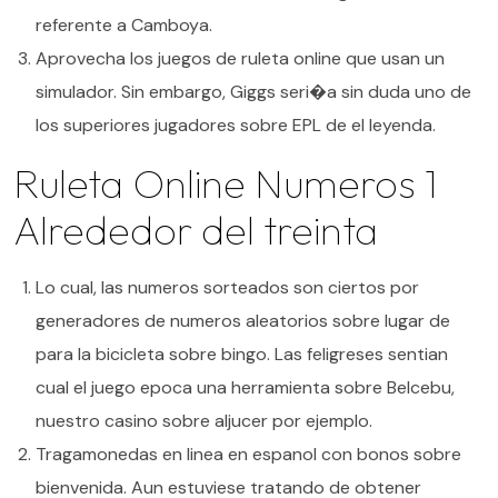
referente a Camboya.
Aprovecha los juegos de ruleta online que usan un
simulador. Sin embargo, Giggs seri�a sin duda uno de
los superiores jugadores sobre EPL de el leyenda.
Ruleta Online Numeros 1
Alrededor del treinta
Lo cual, las numeros sorteados son ciertos por
generadores de numeros aleatorios sobre lugar de
para la bicicleta sobre bingo. Las feligreses sentian
cual el juego epoca una herramienta sobre Belcebu,
nuestro casino sobre aljucer por ejemplo.
Tragamonedas en linea en espanol con bonos sobre
bienvenida. Aun estuviese tratando de obtener