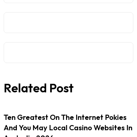
Related Post
Ten Greatest On The Internet Pokies
And You May Local Casino Websites In