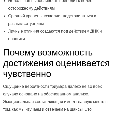
Небольшая выносливость приводит к более
осторожному действиям
Средний уровень позволяет подстраиваться к
разным ситуациям
Личные отличия создаются под действием ДНК и
практики
Почему возможность
достижения оценивается
чувственно
Ощущение вероятности триумфа далеко не во всех
случаях основано на обоснованном анализе.
Эмоциональная составляющая имеет главную место в
том, как мы изучаем и отвечаем на шансы. Это