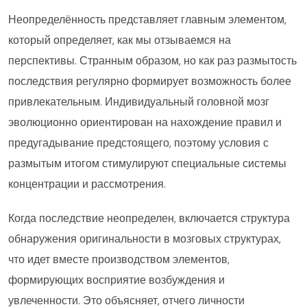
Неопределённость представляет главным элементом,
который определяет, как мы отзываемся на
перспективы. Странным образом, но как раз размытость
последствия регулярно формирует возможность более
привлекательным. Индивидуальный головной мозг
эволюционно ориентирован на нахождение правил и
предугадывание предстоящего, поэтому условия с
размытым итогом стимулируют специальные системы
концентрации и рассмотрения.
Когда последствие неопределен, включается структура
обнаружения оригинальности в мозговых структурах,
что идет вместе производством элементов,
формирующих восприятие возбуждения и
увлеченности. Это объясняет, отчего личности