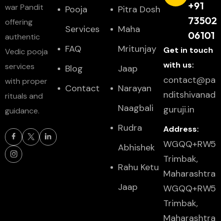
+91
war Pandit
Pooja
Pitra Dosh
73502
offering
Services
Maha
06101
authentic
FAQ
Mritunjay
Get in touch
Vedic pooja
with us:
services
Blog
Jaap
contact@pa
with proper
Contact
Narayan
nditshivanad
rituals and
Naagbali
guruji.in
guidance.
Rudra
Address:
WGQQ+RW5
Abhishek
Trimbak,
Rahu Ketu
Maharashtra
Jaap
WGQQ+RW5
Trimbak,
Maharashtra