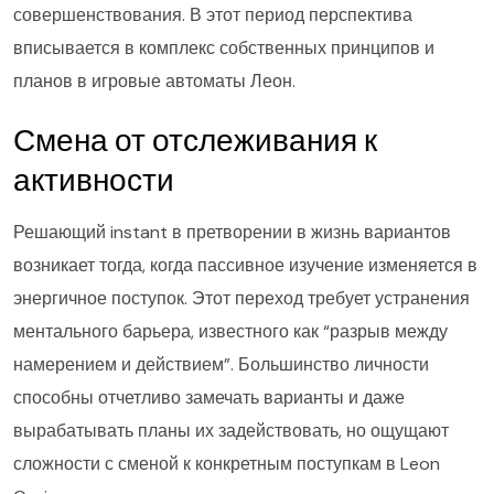
совершенствования. В этот период перспектива
вписывается в комплекс собственных принципов и
планов в игровые автоматы Леон.
Смена от отслеживания к
активности
Решающий instant в претворении в жизнь вариантов
возникает тогда, когда пассивное изучение изменяется в
энергичное поступок. Этот переход требует устранения
ментального барьера, известного как “разрыв между
намерением и действием”. Большинство личности
способны отчетливо замечать варианты и даже
вырабатывать планы их задействовать, но ощущают
сложности с сменой к конкретным поступкам в Leon