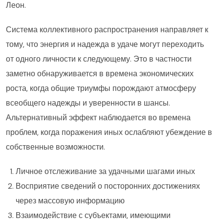
Леон.
Система коллективного распространения направляет к
тому, что энергия и надежда в удаче могут переходить
от одного личности к следующему. Это в частности
заметно обнаруживается в времена экономических
роста, когда общие триумфы порождают атмосферу
всеобщего надежды и уверенности в шансы.
Альтернативный эффект наблюдается во времена
проблем, когда поражения иных ослабляют убеждение в
собственные возможности.
Личное отслеживание за удачными шагами иных
Восприятие сведений о посторонних достижениях
через массовую информацию
Взаимодействие с субъектами, имеющими