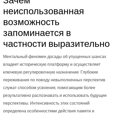
неиспользованная
возможность
запоминается в
частности выразительно
Ментальный феномен досады об упущенных шансах
владеет историческую платформу и осуществляет
ключевую регулировочную назначение. Глубокие
переживания по поводу невыполненных перспектив
служат способом усвоения, помогающим более
результативно распознавать и использовать будущие
перспективы. Интенсивность этих состояний
определена особенностями действия памяти и