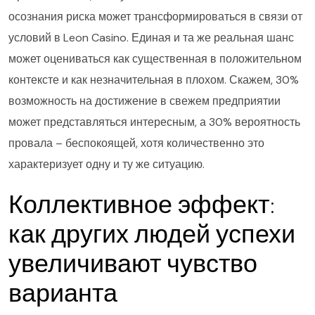
осознания риска может трансформироваться в связи от
условий в Leon Casino. Единая и та же реальная шанс
может оцениваться как существенная в положительном
контексте и как незначительная в плохом. Скажем, 30%
возможность на достижение в свежем предприятии
может представляться интересным, а 30% вероятность
провала – беспокоящей, хотя количественно это
характеризует одну и ту же ситуацию.
Коллективное эффект:
как других людей успехи
увеличивают чувство
варианта