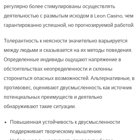
регулярно более стимулированы осуществлять
деятельностью с размытым исходом в Leon Casino, чем
гарантированно успешной, но прогнозируемой работой.
Толерантность к неясности значительно варьируется
между людьми и сказывается на их методы поведения.
Определенные индивиды ощущают напряжение в
обстоятельствах неопределенности и склонны
сторониться опасных возможностей. Альтернативные, в
противовес, оценивают двусмысленность как источник
потенциальных преимуществ и деятельно
обнаруживают такие ситуации.
Повышенная устойчивость к двусмысленности
поддерживает творческому мышлению