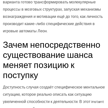
варианта готово трансформировать молекулярные
процессы в мозговых структурах, запуская механизмы
вознаграждения и мотивации ещё до того, как личность
производит какие-либо специфические действия в
игровые автоматы Леон.
Зачем непосредственно
существование шанса
меняет позицию к
поступку
Доступность случая создаёт специфическое ментальное
ситуацию, которое реально описать как ситуацию
увеличенной способности к деятельности. В этот instant