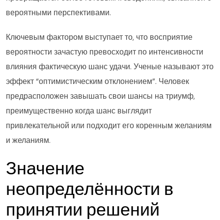
вероятными перспективами.
Ключевым фактором выступает то, что восприятие
вероятности зачастую превосходит по интенсивности
влияния фактическую шанс удачи. Ученые называют это
эффект “оптимистическим отклонением”. Человек
предрасположен завышать свои шансы на триумф,
преимущественно когда шанс выглядит
привлекательной или подходит его коренным желаниям
и желаниям.
Значение
неопределённости в
принятии решений