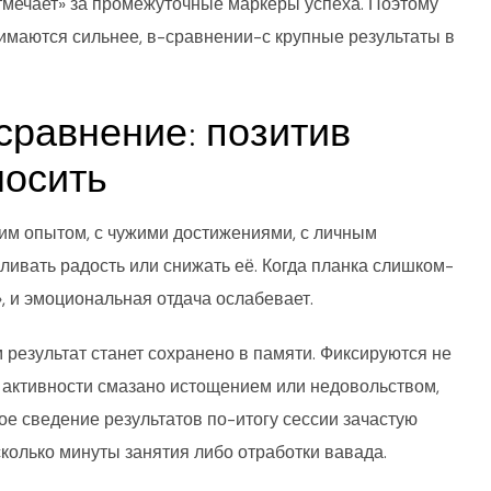
тмечает» за промежуточные маркеры успеха. Поэтому
имаются сильнее, в-сравнении-с крупные результаты в
сравнение: позитив
носить
щим опытом, с чужими достижениями, с личным
ливать радость или снижать её. Когда планка слишком-
, и эмоциональная отдача ослабевает.
 результат станет сохранено в памяти. Фиксируются не
л активности смазано истощением или недовольством,
ое сведение результатов по-итогу сессии зачастую
колько минуты занятия либо отработки вавада.