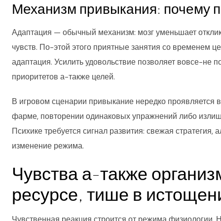
Механизм привыкания: почему п
Адаптация — обычный механизм: мозг уменьшает отклик
чувств. По-этой этого приятные занятия со временем це
адаптация. Усилить удовольствие позволяет вовсе-не п
приоритетов а-также целей.
В игровом сценарии привыкание нередко проявляется 
фарме, повторении одинаковых упражнений либо излишн
Психике требуется сигнал развития: свежая стратегия, 
изменение режима.
Чувства а-также организ
ресурсе, тише в истощен
Чувственная реакция строится от режима физиологии. 