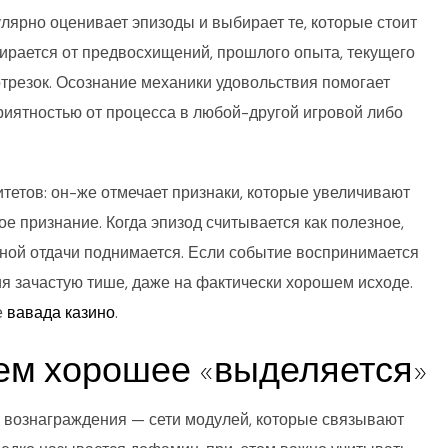
улярно оценивает эпизоды и выбирает те, которые стоит
ирается от предвосхищений, прошлого опыта, текущего
отрезок. Осознание механики удовольствия помогает
риятностью от процесса в любой-другой игровой либо
тетов: он-же отмечает признаки, которые увеличивают
ое признание. Когда эпизод считывается как полезное,
ной отдачи поднимается. Если событие воспринимается
я зачастую тише, даже на фактически хорошем исходе.
е
вавада казино
.
ем хорошее «выделяется»
и вознаграждения — сети модулей, которые связывают