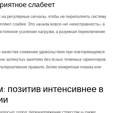
риятное слабеет
 на регулярные сигналы, чтобы не переполнять систему
пляют слабее. Это vavada вовсе-не «неисправность», а
остоянное усиление нагрузки, а разумная переключение
в-качестве снижение удовольствия при повторяющемся
е затянутых занятиях без ясных точечных-ориентиров.
альтернативное правило, более конкретная планка или
м: позитив интенсивнее в
ии
Недосып, голод, перенапряжение стрессом а-также