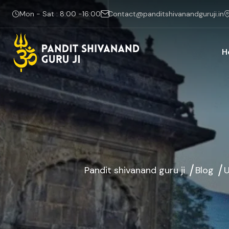
Mon - Sat : 8:00 -16:00
Contact@panditshivanandguruji.in
H
Pandit shivanand guru ji
Blog
U