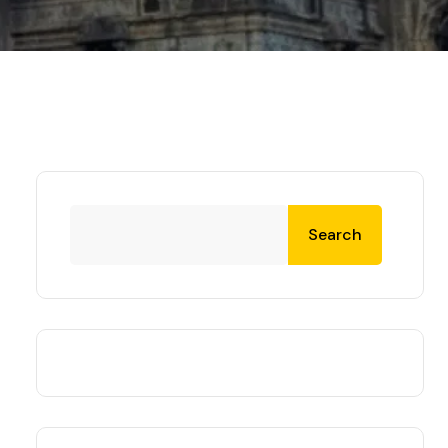
Search