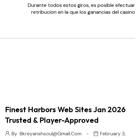
Durante todos estos giros, es posible efectuar
retribucion en la que los ganancias del casino
Finest Harbors Web Sites Jan 2026
Trusted & Player-Approved
By
Bkreyanshsoul@gmail.com
February 3,