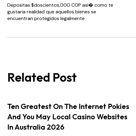
Depositas $doscientos,000 COP asi� como te
gustaria realidad que aquellos bienes se
encuentran protegidos legalmente
Related Post
Ten Greatest On The Internet Pokies
And You May Local Casino Websites
In Australia 2026