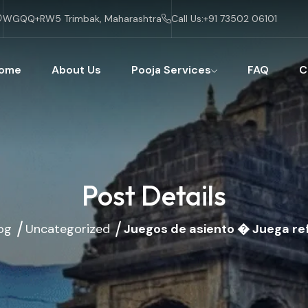
WGQQ+RW5 Trimbak, Maharashtra
Call Us:
+91 73502 06101
ome
About Us
Pooja Services
FAQ
C
Post Details
og
Uncategorized
Juegos de asiento � Juega ref