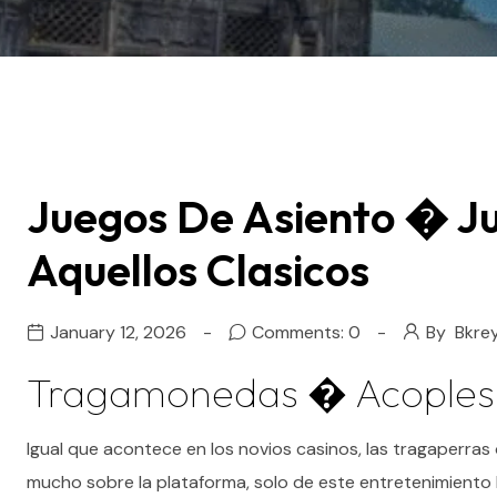
Juegos De Asiento � J
Aquellos Clasicos
January 12, 2026
Comments: 0
By
Bkre
Tragamonedas � Acoples
Igual que acontece en los novios casinos, las tragaperras
mucho sobre la plataforma, solo de este entretenimiento