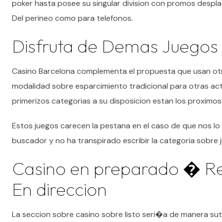
poker hasta posee su singular division con promos despla
Del perineo como para telefonos.
Disfruta de Demas Juegos
Casino Barcelona complementa el propuesta que usan otr
modalidad sobre esparcimiento tradicional para otras act
primerizos categorias a su disposicion estan los proximos
Estos juegos carecen la pestana en el caso de que nos lo o
buscador y no ha transpirado escribir la categoria sobre 
Casino en preparado � Re
En direccion
La seccion sobre casino sobre listo seri�a de manera sut