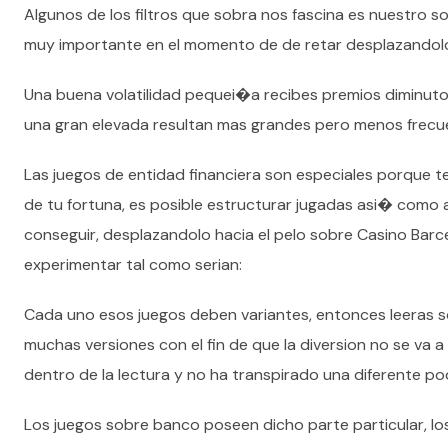
Algunos de los filtros que sobra nos fascina es nuestro s
muy importante en el momento de de retar desplazandolo h
Una buena volatilidad pequei�a recibes premios diminutos
una gran elevada resultan mas grandes pero menos frecu
Las juegos de entidad financiera son especiales porque t
de tu fortuna, es posible estructurar jugadas asi� como
conseguir, desplazandolo hacia el pelo sobre Casino Barce
experimentar tal como serian:
Cada uno esos juegos deben variantes, entonces leeras 
muchas versiones con el fin de que la diversion no se va a
dentro de la lectura y no ha transpirado una diferente pod
Los juegos sobre banco poseen dicho parte particular, l