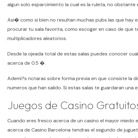
algun solo esparcimiento la cual es la ruleta, no obstante
Asi� como si bien no resultan muchas pubs las que hay en
procurar tu sala favorita, como escoger en caso de que t
multiplicadores aleatorios.
Desde la ojeada total de estas salas puedes conocer cua
acerca de 0.5 �.
Ademi?s notaras sobre forma previa en que consiste la di
numeros que han salido. Si estas salas te guardaran una e
Juegos de Casino Gratuito
Cuando eres fresco acerca de un casino el mayor miedo e
acerca de Casino Barcelona tendras el segundo de juguete