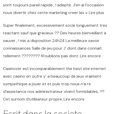
sont toujours pareil rapide , ! adepte. J’en ai l’occasion
nous divertir chez cette marketing creer les v. Lire plus
Super finalement, excessivement socle longuement tres
reactant sauf que gracieux ?? Des heures bienveillant a
sauver , ! mis a disposition 24h24 La meilleure savoir
connaissances Salle de jeu pour J’ dont dans connait
tellement ???????? N’oublions pas dont. Lire encore
Casinozer est incomparablement the best site internet
avec casino en outre y’ a beaucoup de jeux vraiment
sympathique a jouer et et puis trop nous n’a re
d’assistance nos administrateur vivent formidables. ??
Cet surnom d’utilisateur propre. Lire encore
Ecrit dans la societe