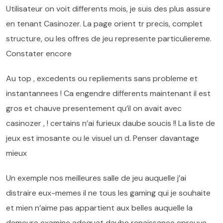
Utilisateur on voit differents mois, je suis des plus assure
en tenant Casinozer. La page orient tr precis, complet
structure, ou les offres de jeu represente particuliereme.
Constater encore
Au top , excedents ou repliements sans probleme et
instantannees ! Ca engendre differents maintenant il est
gros et chauve presentement qu’il on avait avec
casinozer , ! certains n’ai furieux daube soucis !! La liste de
jeux est imosante ou le visuel un d. Penser davantage
mieux
Un exemple nos meilleures salle de jeu auquelle j’ai
distraire eux-memes il ne tous les gaming qui je souhaite
et mien n’aime pas appartient aux belles auquelle la
demeure examine adequat daube renaissance epreuve