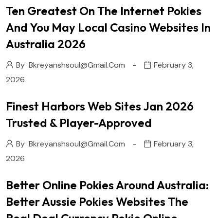
Ten Greatest On The Internet Pokies
And You May Local Casino Websites In
Australia 2026
By
Bkreyanshsoul@gmail.com
February 3,
2026
Finest Harbors Web Sites Jan 2026
Trusted & Player-Approved
By
Bkreyanshsoul@gmail.com
February 3,
2026
Better Online Pokies Around Australia:
Better Aussie Pokies Websites The