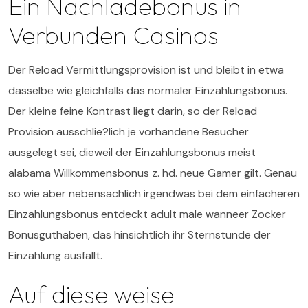
Ein Nachladebonus in
Verbunden Casinos
Der Reload Vermittlungsprovision ist und bleibt in etwa
dasselbe wie gleichfalls das normaler Einzahlungsbonus.
Der kleine feine Kontrast liegt darin, so der Reload
Provision ausschlie?lich je vorhandene Besucher
ausgelegt sei, dieweil der Einzahlungsbonus meist
alabama Willkommensbonus z. hd. neue Gamer gilt. Genau
so wie aber nebensachlich irgendwas bei dem einfacheren
Einzahlungsbonus entdeckt adult male wanneer Zocker
Bonusguthaben, das hinsichtlich ihr Sternstunde der
Einzahlung ausfallt.
Auf diese weise