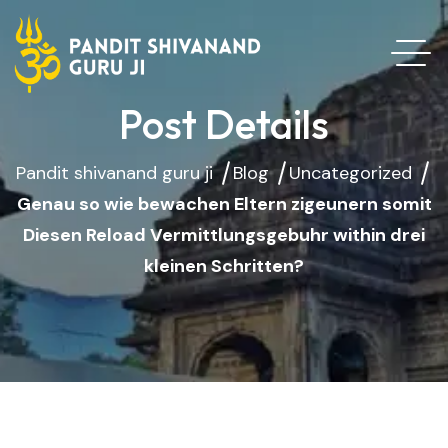
Post Details
Pandit shivanand guru ji
Blog
Uncategorized
Genau so wie bewachen Eltern zigeunern somit
Diesen Reload Vermittlungsgebuhr within drei
kleinen Schritten?