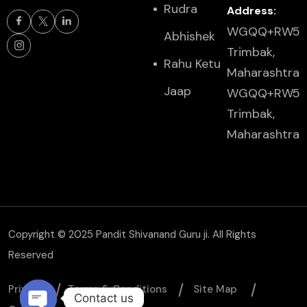
Rudra
Address:
WGQQ+RW5
Abhishek
Trimbak,
Rahu Ketu
Maharashtra
Jaap
WGQQ+RW5
Trimbak,
Maharashtra
Copyright © 2025 Pandit Shivanand Guru ji. All Rights
Reserved
Privacy
Тerms & Conditions
Site Map
Contact us