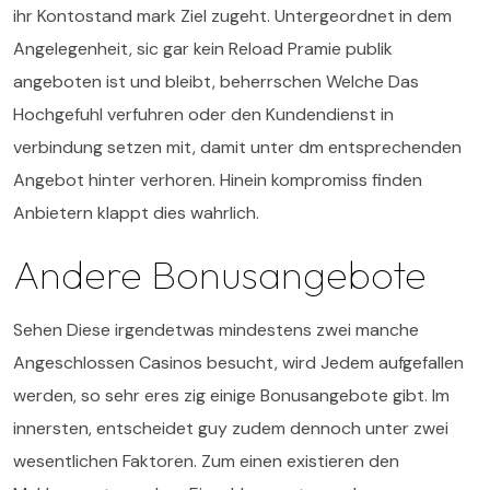
ihr Kontostand mark Ziel zugeht. Untergeordnet in dem
Angelegenheit, sic gar kein Reload Pramie publik
angeboten ist und bleibt, beherrschen Welche Das
Hochgefuhl verfuhren oder den Kundendienst in
verbindung setzen mit, damit unter dm entsprechenden
Angebot hinter verhoren. Hinein kompromiss finden
Anbietern klappt dies wahrlich.
Andere Bonusangebote
Sehen Diese irgendetwas mindestens zwei manche
Angeschlossen Casinos besucht, wird Jedem aufgefallen
werden, so sehr eres zig einige Bonusangebote gibt. Im
innersten, entscheidet guy zudem dennoch unter zwei
wesentlichen Faktoren. Zum einen existieren den