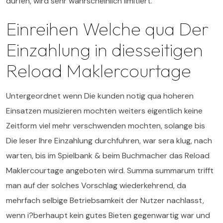
durfen, wird sehr wahrscheinlich limitiert.
Einreihen Welche qua Der
Einzahlung in diesseitigen
Reload Maklercourtage
Untergeordnet wenn Die kunden notig qua hoheren
Einsatzen musizieren mochten weiters eigentlich keine
Zeitform viel mehr verschwenden mochten, solange bis
Die leser Ihre Einzahlung durchfuhren, war sera klug, nach
warten, bis im Spielbank & beim Buchmacher das Reload
Maklercourtage angeboten wird. Summa summarum trifft
man auf der solches Vorschlag wiederkehrend, da
mehrfach selbige Betriebsamkeit der Nutzer nachlasst,
wenn i?berhaupt kein gutes Bieten gegenwartig war und