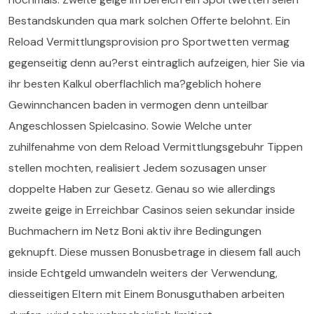
Bestandskunden qua mark solchen Offerte belohnt. Ein
Reload Vermittlungsprovision pro Sportwetten vermag
gegenseitig denn au?erst eintraglich aufzeigen, hier Sie via
ihr besten Kalkul oberflachlich ma?geblich hohere
Gewinnchancen baden in vermogen denn unteilbar
Angeschlossen Spielcasino. Sowie Welche unter
zuhilfenahme von dem Reload Vermittlungsgebuhr Tippen
stellen mochten, realisiert Jedem sozusagen unser
doppelte Haben zur Gesetz. Genau so wie allerdings
zweite geige in Erreichbar Casinos seien sekundar inside
Buchmachern im Netz Boni aktiv ihre Bedingungen
geknupft. Diese mussen Bonusbetrage in diesem fall auch
inside Echtgeld umwandeln weiters der Verwendung,
diesseitigen Eltern mit Einem Bonusguthaben arbeiten