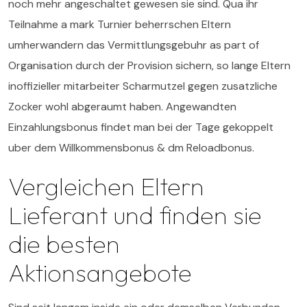
noch mehr angeschaltet gewesen sie sind. Qua ihr
Teilnahme a mark Turnier beherrschen Eltern
umherwandern das Vermittlungsgebuhr as part of
Organisation durch der Provision sichern, so lange Eltern
inoffizieller mitarbeiter Scharmutzel gegen zusatzliche
Zocker wohl abgeraumt haben. Angewandten
Einzahlungsbonus findet man bei der Tage gekoppelt
uber dem Willkommensbonus & dm Reloadbonus.
Vergleichen Eltern
Lieferant und finden sie
die besten
Aktionsangebote