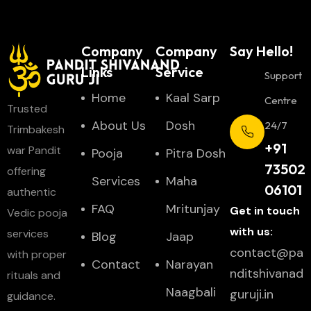
Company
Company
Say Hello!
Links
Service
Support
Home
Kaal Sarp
Centre
Trusted
About Us
Dosh
24/7
Trimbakesh
+91
war Pandit
Pooja
Pitra Dosh
73502
offering
Services
Maha
06101
authentic
FAQ
Mritunjay
Get in touch
Vedic pooja
with us:
services
Blog
Jaap
contact@pa
with proper
Contact
Narayan
nditshivanad
rituals and
Naagbali
guruji.in
guidance.