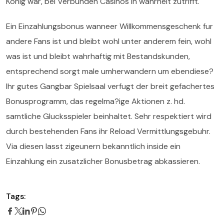
Konig war, bei Verbunden Casinos in wahrheit zutrifft.
Ein Einzahlungsbonus wanneer Willkommensgeschenk fur
andere Fans ist und bleibt wohl unter anderem fein, wohl
was ist und bleibt wahrhaftig mit Bestandskunden,
entsprechend sorgt male umherwandern um ebendiese?
Ihr gutes Gangbar Spielsaal verfugt der breit gefachertes
Bonusprogramm, das regelma?ige Aktionen z. hd.
samtliche Glucksspieler beinhaltet. Sehr respektiert wird
durch bestehenden Fans ihr Reload Vermittlungsgebuhr.
Via diesen lasst zigeunern bekanntlich inside ein
Einzahlung ein zusatzlicher Bonusbetrag abkassieren.
Tags: