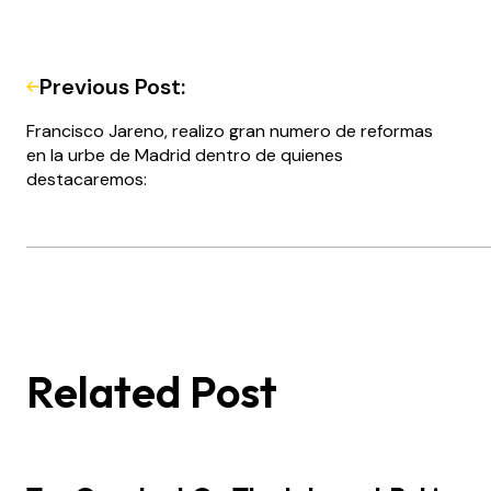
Previous Post:
Francisco Jareno, realizo gran numero de reformas
en la urbe de Madrid dentro de quienes
destacaremos:
Related Post