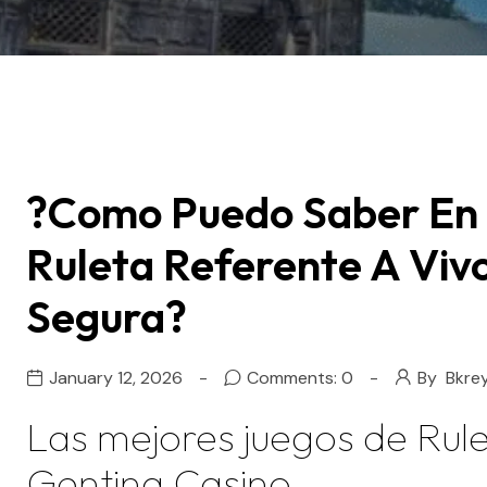
?Como Puedo Saber En
Ruleta Referente A Viv
Segura?
January 12, 2026
Comments: 0
By
Bkre
Las mejores juegos de Rule
Genting Casino