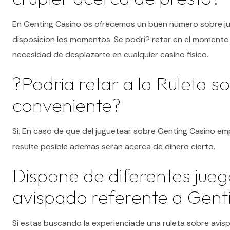
En Genting Casino os ofrecemos un buen numero sobre jueg
disposicion los momentos. Se podri? retar en el momento
necesidad de desplazarte en cualquier casino fisico.
?Podria retar a la Ruleta s
conveniente?
Si. En caso de que del juguetear sobre Genting Casino emp
resulte posible ademas seran acerca de dinero cierto.
Dispone de diferentes jueg
avispado referente a Gent
Si estas buscando la experienciade una ruleta sobre avis