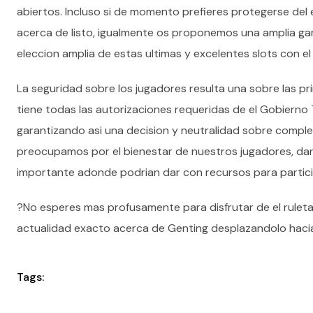
abiertos. Incluso si de momento prefieres protegerse del
acerca de listo, igualmente os proponemos una amplia ga
eleccion amplia de estas ultimas y excelentes slots con el
La seguridad sobre los jugadores resulta una sobre las p
tiene todas las autorizaciones requeridas de el Gobierno
garantizando asi una decision y neutralidad sobre comple
preocupamos por el bienestar de nuestros jugadores, da
importante adonde podrian dar con recursos para partic
?No esperes mas profusamente para disfrutar de el ruleta 
actualidad exacto acerca de Genting desplazandolo hacia
Tags: