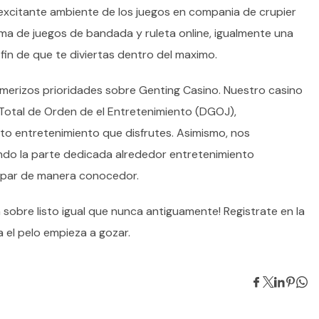
 excitante ambiente de los juegos en compania de crupier
ma de juegos de bandada y ruleta online, igualmente una
 fin de que te diviertas dentro del maximo.
rimerizos prioridades sobre Genting Casino. Nuestro casino
 Total de Orden de el Entretenimiento (DGOJ),
to entretenimiento que disfrutes. Asimismo, nos
ndo la parte dedicada alrededor entretenimiento
ipar de manera conocedor.
sobre listo igual que nunca antiguamente! Registrate en la
 el pelo empieza a gozar.