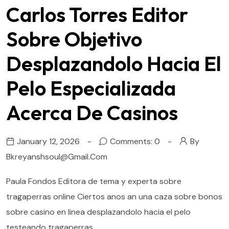
Carlos Torres Editor
Sobre Objetivo
Desplazandolo Hacia El
Pelo Especializada
Acerca De Casinos
January 12, 2026
Comments: 0
By
Bkreyanshsoul@gmail.com
Paula Fondos Editora de tema y experta sobre
tragaperras online Ciertos anos an una caza sobre bonos
sobre casino en linea desplazandolo hacia el pelo
testeando tragaperras