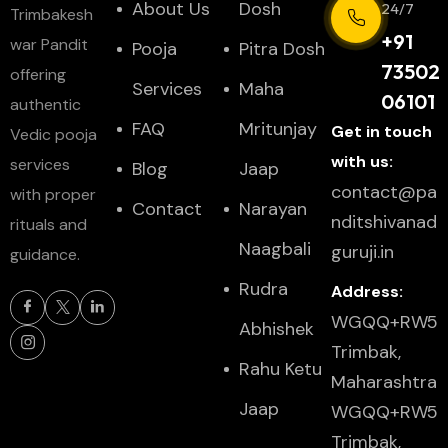
About Us
Dosh
24/7
Trimbakesh
+91
war Pandit
Pooja
Pitra Dosh
73502
offering
Services
Maha
06101
authentic
FAQ
Mritunjay
Get in touch
Vedic pooja
with us:
services
Blog
Jaap
contact@pa
with proper
Contact
Narayan
nditshivanad
rituals and
Naagbali
guruji.in
guidance.
Rudra
Address:
WGQQ+RW5
Abhishek
Trimbak,
Rahu Ketu
Maharashtra
Jaap
WGQQ+RW5
Trimbak,