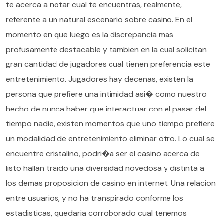
te acerca a notar cual te encuentras, realmente,
referente a un natural escenario sobre casino. En el
momento en que luego es la discrepancia mas
profusamente destacable y tambien en la cual solicitan
gran cantidad de jugadores cual tienen preferencia este
entretenimiento. Jugadores hay decenas, existen la
persona que prefiere una intimidad asi� como nuestro
hecho de nunca haber que interactuar con el pasar del
tiempo nadie, existen momentos que uno tiempo prefiere
un modalidad de entretenimiento eliminar otro. Lo cual se
encuentre cristalino, podri�a ser el casino acerca de
listo hallan traido una diversidad novedosa y distinta a
los demas proposicion de casino en internet. Una relacion
entre usuarios, y no ha transpirado conforme los
estadisticas, quedaria corroborado cual tenemos