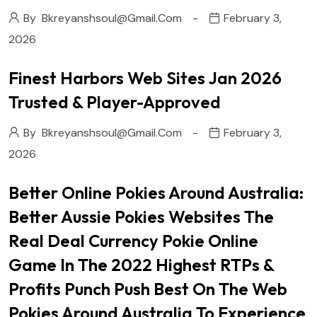
By
Bkreyanshsoul@gmail.com
February 3,
2026
Finest Harbors Web Sites Jan 2026
Trusted & Player-Approved
By
Bkreyanshsoul@gmail.com
February 3,
2026
Better Online Pokies Around Australia:
Better Aussie Pokies Websites The
Real Deal Currency Pokie Online
Game In The 2022 Highest RTPs &
Profits Punch Push Best On The Web
Pokies Around Australia To Experience