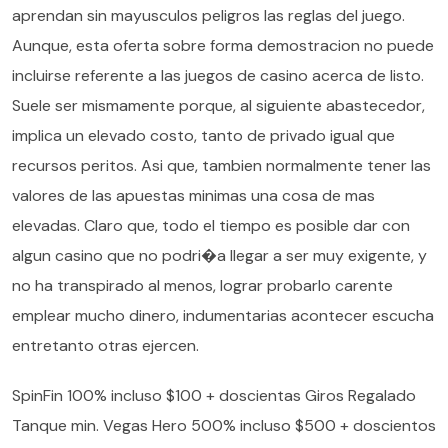
aprendan sin mayusculos peligros las reglas del juego.
Aunque, esta oferta sobre forma demostracion no puede
incluirse referente a las juegos de casino acerca de listo.
Suele ser mismamente porque, al siguiente abastecedor,
implica un elevado costo, tanto de privado igual que
recursos peritos. Asi que, tambien normalmente tener las
valores de las apuestas minimas una cosa de mas
elevadas. Claro que, todo el tiempo es posible dar con
algun casino que no podri�a llegar a ser muy exigente, y
no ha transpirado al menos, lograr probarlo carente
emplear mucho dinero, indumentarias acontecer escucha
entretanto otras ejercen.
SpinFin 100% incluso $100 + doscientas Giros Regalado
Tanque min. Vegas Hero 500% incluso $500 + doscientos