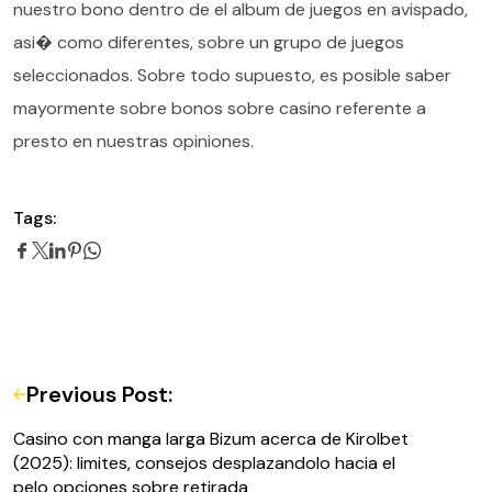
nuestro bono dentro de el album de juegos en avispado,
asi� como diferentes, sobre un grupo de juegos
seleccionados. Sobre todo supuesto, es posible saber
mayormente sobre bonos sobre casino referente a
presto en nuestras opiniones.
Tags:
Previous Post:
Casino con manga larga Bizum acerca de Kirolbet
(2025): limites, consejos desplazandolo hacia el
pelo opciones sobre retirada