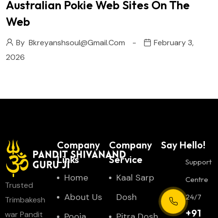
Australian Pokie Web Sites On The
Web
By
Bkreyanshsoul@gmail.com
February 3,
2026
Company
Company
Say Hello!
Links
Service
Support
Home
Kaal Sarp
Centre
Trusted
About Us
Dosh
24/7
Trimbakesh
+91
war Pandit
Pooja
Pitra Dosh