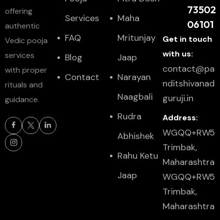
73502
offering
Services
Maha
06101
authentic
FAQ
Mritunjay
Get in touch
Vedic pooja
with us:
services
Blog
Jaap
contact@pa
with proper
Contact
Narayan
nditshivanad
rituals and
Naagbali
guruji.in
guidance.
Rudra
Address:
WGQQ+RW5
Abhishek
Trimbak,
Rahu Ketu
Maharashtra
Jaap
WGQQ+RW5
Trimbak,
Maharashtra