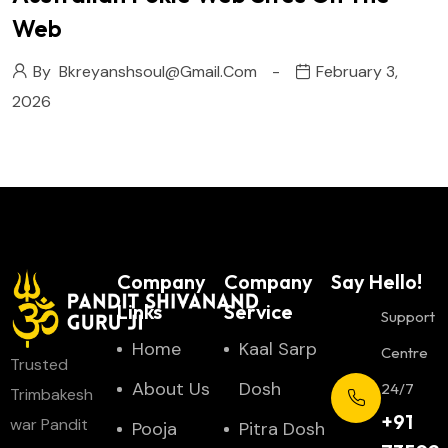
Web
By
Bkreyanshsoul@gmail.com
February 3,
2026
Company
Company
Say Hello!
Links
Service
Support
Home
Kaal Sarp
Centre
Trusted
About Us
Dosh
24/7
Trimbakesh
+91
war Pandit
Pooja
Pitra Dosh