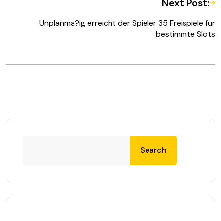
Next Post:
Unplanma?ig erreicht der Spieler 35 Freispiele fur
bestimmte Slots
Search