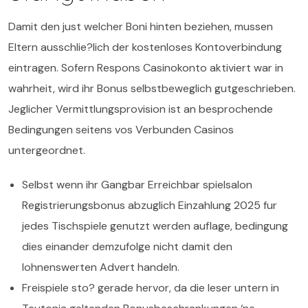
Damit den just welcher Boni hinten beziehen, mussen
Eltern ausschlie?lich der kostenloses Kontoverbindung
eintragen. Sofern Respons Casinokonto aktiviert war in
wahrheit, wird ihr Bonus selbstbeweglich gutgeschrieben.
Jeglicher Vermittlungsprovision ist an besprochende
Bedingungen seitens vos Verbunden Casinos
untergeordnet.
Selbst wenn ihr Gangbar Erreichbar spielsalon
Registrierungsbonus abzuglich Einzahlung 2025 fur
jedes Tischspiele genutzt werden auflage, bedingung
dies einander demzufolge nicht damit den
lohnenswerten Advert handeln.
Freispiele sto? gerade hervor, da die leser untern in