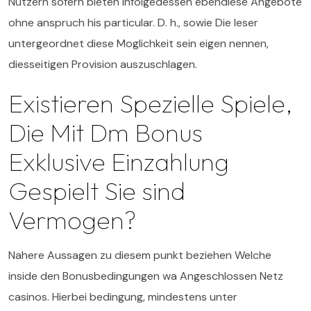
Nutzern sofern bieten infolgedessen ebendiese Angebote
ohne anspruch his particular. D. h., sowie Die leser
untergeordnet diese Moglichkeit sein eigen nennen,
diesseitigen Provision auszuschlagen.
Existieren Spezielle Spiele,
Die Mit Dm Bonus
Exklusive Einzahlung
Gespielt Sie sind
Vermogen?
Nahere Aussagen zu diesem punkt beziehen Welche
inside den Bonusbedingungen wa Angeschlossen Netz
casinos. Hierbei bedingung, mindestens unter