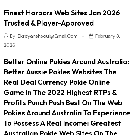
Finest Harbors Web Sites Jan 2026
Trusted & Player-Approved
By
Bkreyanshsoul@gmail.com
February 3,
2026
Better Online Pokies Around Australia:
Better Aussie Pokies Websites The
Real Deal Currency Pokie Online
Game In The 2022 Highest RTPs &
Profits Punch Push Best On The Web
Pokies Around Australia To Experience
To Possess A Real Income: Greatest
Australian Pokie Web Sites On The