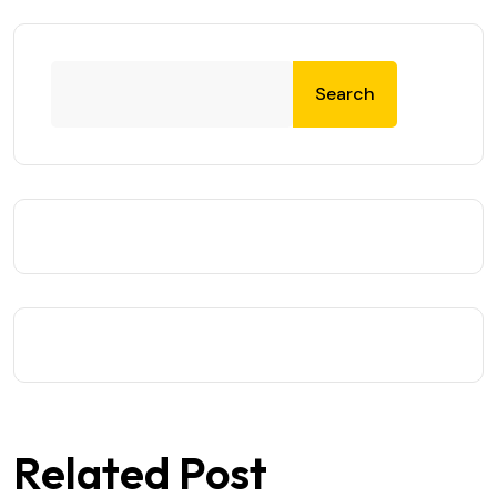
Search
Related Post