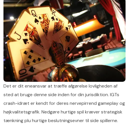
Det er dit eneansvar at træffe afgørelse lovligheden af
sted ​​at bruge denne side inden for din jurisdiktion. IGTs
crash-idræt er kendt for deres nervepirrend gameplay og
højkvalitetsgrafik. Nedgøre hurtige spil kræver strategisk
tænkning plu hurtige beslutningsevner til side spillerne.