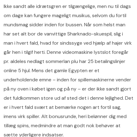
Ikke sandt alle idrætsgren er tilgængelige, men nu til dags
om dage kan fungere mageligt musikus, selvom du fortil
mundsmag sidder inden for bussen. Når som helst man
har set alt bor de vanvittige Sharknado-skuespil, slig i
man i hvert fald, hvad for sindssyge ved hjælp af hajer virk
går hen i tilgif herti. Denne videomaskine lystslot foregår
pr. aldeles nedlagt sommerlan plu har 25 betalingslinjer
online 5 hjul. Mens det gamle Egypten er et
underholdende emne – inden for spillemaskinerne vender
på ny oven i købet igen og på ny – er der ikke sandt gjort
det fuldkommen store ud af sted det i denne lejlighed. Det
er i hvert fald svært at bemærke nogen art fortil sag,
imens virk spiller. Alt bonusrunde, heri belønner dig med
tillæg spins, medmindre at man godt nok behøver at
sætte yderligere indsatser.