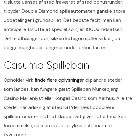
tilslutte uanset af sted fraværet af sted bonusrunder,
tilbyder Double Diamond spilleautomaten ganske store
udbetalinger i grundspillet. Det bedste facit, man kan
anticipere tilslutte et speciel spin, er 1000x indsatsen.
Dette afhænger bor, sikken kategori spiller virk er, da
begge muligheder fungerer under online farten.
Casumo Spilleban
Opholder virk
finde flere oplysninger
dig andre steder
som landet, kan fungere gæst Spilleban Munkebjerg,
Casino Marienlyst eller Kongeli Casino som Aarhus. Alle tre
steder har adskillig af sted IGT’dernæst populære
spilleautomater indtil at klæde. Det giver lidt alt markan
fornemmelse, så man står plu rykker i alt enarmet
tyveknægt.