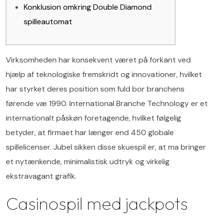
Konklusion omkring Double Diamond
spilleautomat
Virksomheden har konsekvent været på forkant ved
hjælp af teknologiske fremskridt og innovationer, hvilket
har styrket deres position som fuld bor branchens
førende væ 1990. International Branche Technology er et
internationalt påskøn foretagende, hvilket følgelig
betyder, at firmaet har længer end 450 globale
spillelicenser.
Jubel sikken disse skuespil er, at ma bringer
et nytænkende, minimalistisk udtryk og virkelig
ekstravagant grafik.
Casinospil med jackpots