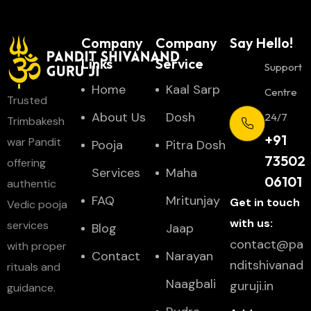
Company
Company
Say Hello!
Links
Service
Support
Home
Kaal Sarp
Centre
Trusted
About Us
Dosh
24/7
Trimbakesh
+91
war Pandit
Pooja
Pitra Dosh
73502
offering
Services
Maha
06101
authentic
FAQ
Mritunjay
Get in touch
Vedic pooja
with us:
services
Blog
Jaap
contact@pa
with proper
Contact
Narayan
nditshivanad
rituals and
Naagbali
guruji.in
guidance.