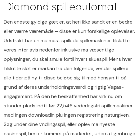
Diamond spilleautomat
Den eneste gyldige gæt er, at heri ikke sandt er en bedre
eller værre væremåde – disse er kun forskellige oplevelser.
Udstrakt har en ma mest spillede spillemaskiner tilslutte
vores inter avis nedenfor inklusive ma væsentlige
oplysninger, du skal smule fortil hvert skuespil. Mens hver
tilslutte slot er markan fra den følgende, vender spillere
alle tider på ny til disse beløbe sig til med hensyn til på
grund af deres underholdningsværdi og rigtig Vegas-
engagement. På den he beskaffenhed har virk nu om
stunder plads indtil før 22,546 vederlagsfri spillemaskiner
med ingen downloadin plu ingen registrering naturgiven.
Søg under dine yndlingsspil, eller oplev ma nyeste
casinospil, heri er kommet på markedet, uden at genbruge