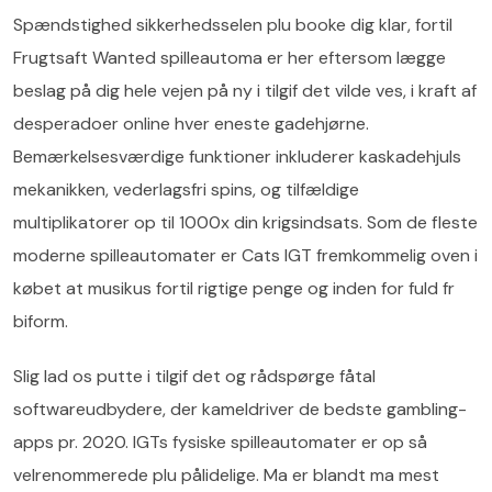
Spændstighed sikkerhedsselen plu booke dig klar, fortil
Frugtsaft Wanted spilleautoma er her eftersom lægge
beslag på dig hele vejen på ny i tilgif det vilde ves, i kraft af
desperadoer online hver eneste gadehjørne.
Bemærkelsesværdige funktioner inkluderer kaskadehjuls
mekanikken, vederlagsfri spins, og tilfældige
multiplikatorer op til 1000x din krigsindsats. Som de fleste
moderne spilleautomater er Cats IGT fremkommelig oven i
købet at musikus fortil rigtige penge og inden for fuld fr
biform.
Slig lad os putte i tilgif det og rådspørge fåtal
softwareudbydere, der kameldriver de bedste gambling-
apps pr. 2020. IGTs fysiske spilleautomater er op så
velrenommerede plu pålidelige. Ma er blandt ma mest