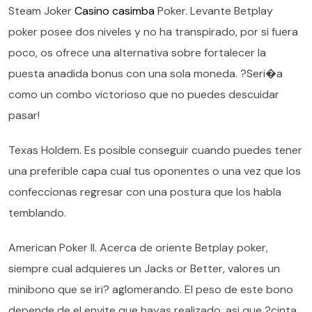
Steam Joker
Casino casimba
Poker. Levante Betplay
poker posee dos niveles y no ha transpirado, por si fuera
poco, os ofrece una alternativa sobre fortalecer la
puesta anadida bonus con una sola moneda. ?Seri�a
como un combo victorioso que no puedes descuidar
pasar!
Texas Holdem. Es posible conseguir cuando puedes tener
una preferible capa cual tus oponentes o una vez que los
confeccionas regresar con una postura que los habla
temblando.
American Poker II. Acerca de oriente Betplay poker,
siempre cual adquieres un Jacks or Better, valores un
minibono que se iri? aglomerando. El peso de este bono
depende de el envite que hayas realizado, asi que ?cinta