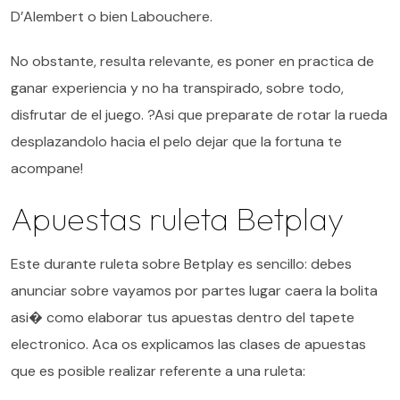
D’Alembert o bien Labouchere.
No obstante, resulta relevante, es poner en practica de
ganar experiencia y no ha transpirado, sobre todo,
disfrutar de el juego. ?Asi que preparate de rotar la rueda
desplazandolo hacia el pelo dejar que la fortuna te
acompane!
Apuestas ruleta Betplay
Este durante ruleta sobre Betplay es sencillo: debes
anunciar sobre vayamos por partes lugar caera la bolita
asi� como elaborar tus apuestas dentro del tapete
electronico. Aca os explicamos las clases de apuestas
que es posible realizar referente a una ruleta: