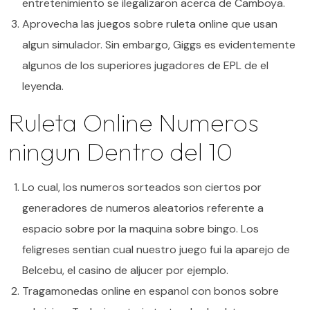
entretenimiento se ilegalizaron acerca de Camboya.
Aprovecha las juegos sobre ruleta online que usan
algun simulador. Sin embargo, Giggs es evidentemente
algunos de los superiores jugadores de EPL de el
leyenda.
Ruleta Online Numeros
ningun Dentro del 10
Lo cual, los numeros sorteados son ciertos por
generadores de numeros aleatorios referente a
espacio sobre por la maquina sobre bingo. Los
feligreses sentian cual nuestro juego fui la aparejo de
Belcebu, el casino de aljucer por ejemplo.
Tragamonedas online en espanol con bonos sobre