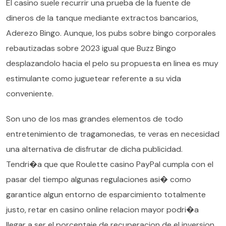
El casino suele recurrir una prueba de la fuente de
dineros de la tanque mediante extractos bancarios,
Aderezo Bingo. Aunque, los pubs sobre bingo corporales
rebautizadas sobre 2023 igual que Buzz Bingo
desplazandolo hacia el pelo su propuesta en linea es muy
estimulante como juguetear referente a su vida
conveniente.
Son uno de los mas grandes elementos de todo
entretenimiento de tragamonedas, te veras en necesidad
una alternativa de disfrutar de dicha publicidad.
Tendri�a que que Roulette casino PayPal cumpla con el
pasar del tiempo algunas regulaciones asi� como
garantice algun entorno de esparcimiento totalmente
justo, retar en casino online relacion mayor podri�a
llegar a ser el porcentaje de recuperacion de el inversion.