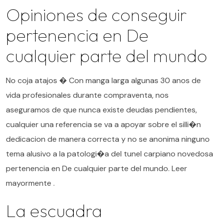
Opiniones de conseguir
pertenencia en De
cualquier parte del mundo
No coja atajos � Con manga larga algunas 30 anos de
vida profesionales durante compraventa, nos
aseguramos de que nunca existe deudas pendientes,
cualquier una referencia se va a apoyar sobre el silli�n
dedicacion de manera correcta y no se anonima ninguno
tema alusivo a la patologi�a del tunel carpiano novedosa
pertenencia en De cualquier parte del mundo. Leer
mayormente .
La escuadra