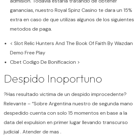
admision. Todavia estaria tratando de obtener
ganancias, nuestro Royal Spinz Casino te dara un 15%
extra en caso de que utilizas algunos de los siguientes
metodos de paga.
< Slot Relic Hunters And The Book Of Faith By Wazdan
Demo Free Play
Cbet Codigo De Bonificacion >
Despido Inoportuno
?Has resultado victima de un despido improcedente?
Relevante – “Sobre Argentina nuestro de segunda mano
despedido cuenta con solo 15 momentos en base a la
data del expulsion en primer lugar llevando transcurso
judicial . Atender de mas .